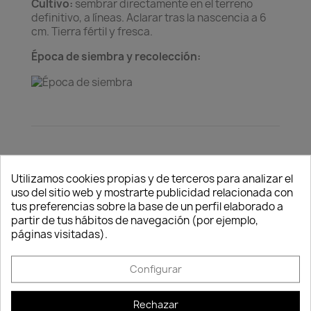
Cultivo:
sembrar directamente en el terreno
definitivo, a líneas. Aclarar tras la nascencia a 6
cm. Tierra fértil y fresca.
Época de siembra y recolección:
Consentimiento de cookies
Utilizamos cookies propias y de terceros para analizar el
Política de
Política de
Política de
uso del sitio web y mostrarte publicidad relacionada con
seguridad
entrega
devolución
tus preferencias sobre la base de un perfil elaborado a
Nuestros pagos
Envío peninsular,
Tienes 24 horas
partir de tus hábitos de navegación (por ejemplo,
son 100% seguros.
Islas Baleares y
para hacer la
páginas visitadas).
Portugal.
reclamación,
siempre y cuando
Configurar
adjunte foto del
paquete
deteriorado.
Rechazar