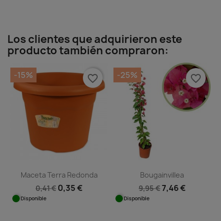
Los clientes que adquirieron este
producto también compraron:
-15%
-25%
favorite_border
favorite_border
Maceta Terra Redonda
Bougainvillea
0,35 €
7,46 €
0,41 €
9,95 €
Disponible
Disponible