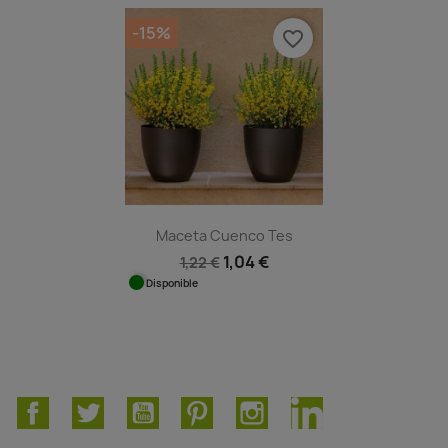
-15%
favorite_border
Maceta Cuenco Tes
1,04 €
1,22 €
Disponible
Facebook
Twitter
YouTube
Pinterest
Instagram
LinkedIn