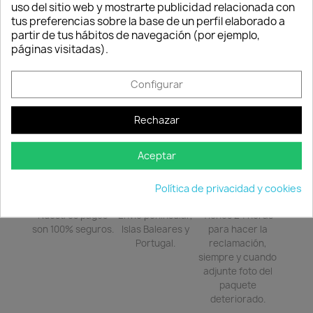
Consentimiento de cookies
combinar
uso del sitio web y mostrarte publicidad relacionada con
entre sí para poder convivir en cualquier
tus preferencias sobre la base de un perfil elaborado a
espacio. Sus volúmenes rotundos parecen
partir de tus hábitos de navegación (por ejemplo,
flotar
páginas visitadas).
a unos centímetros del suelo y cuando se
iluminan se transforman en arquitecturas
Configurar
livianas.
Rechazar
Aceptar
Política de
Política de
Política de
Política de privacidad y cookies
seguridad
entrega
devolución
Nuestros pagos
Envío peninsular,
Tienes 24 horas
son 100% seguros.
Islas Baleares y
para hacer la
Portugal.
reclamación,
siempre y cuando
adjunte foto del
paquete
deteriorado.