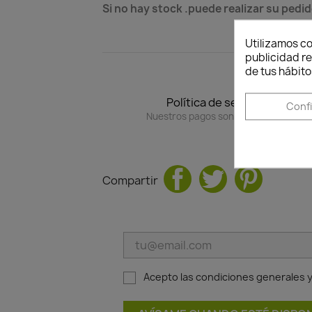
Si no hay stock .puede realizar su pedid
Utilizamos co
publicidad re
de tus hábito
Política de seguridad
Conf
Nuestros pagos son 100% seguros.
Compartir
Acepto las condiciones generales y 