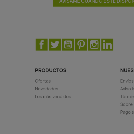
AVÍSAME CUANDO ESTÉ DISPON
Facebook
Twitter
YouTube
Pinterest
Instagram
LinkedIn
PRODUCTOS
NUES
Ofertas
Envíos
Novedades
Aviso l
Los más vendidos
Términ
Sobre
Pago 