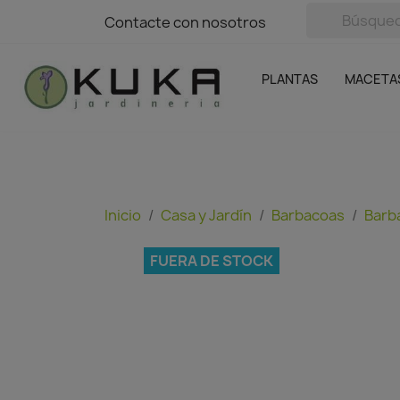
avigation
Contacte con nosotros
Contacte con nosotros
Plantas
Naranjas Kuka
Casa y Jardín
Semillas y bul
Ofertas
SIN GASTOS DE ENVÍO
PLANTAS
MACETA
Inicio
Casa y Jardín
Barbacoas
Barb
FUERA DE STOCK