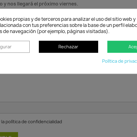
o y nos llegará el próximo viernes.
okies propias y de terceros para analizar el uso del sitio web 
lacionada con tus preferencias sobre la base de un perfil elabo
s de navegación (por ejemplo, páginas visitadas).
Política de entrega
igurar
Rechazar
Ace
Envío peninsular, Islas Baleares y Portugal.
Tienes 2
cuan
Política de priva
la política de confidencialidad