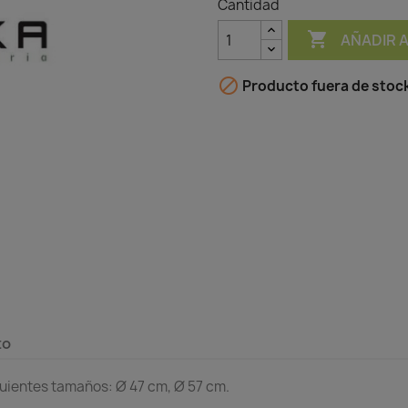
Cantidad

AÑADIR 

Producto fuera de stoc
to
uientes tamaños: Ø 47 cm, Ø 57 cm.