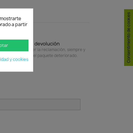
Consentimiento de cookies
y mostrarte
rado a partir
Política de devolución
ptar
4 horas para hacer la reclamación, siempre y
do adjunte foto del paquete deteriorado.
cidad y cookies