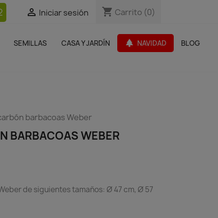
shopping_cart
shopping_cart
2


Carrito
Carrito
(0)
(0)
Iniciar sesión
Iniciar sesión
bles Jardín
Paquetes de productos
Outlet
park
SEMILLAS
CASA Y JARDÍN
NAVIDAD
BLOG
search
e carbón barbacoas Weber
ÓN BARBACOAS WEBER
 Weber de siguientes tamaños: Ø 47 cm, Ø 57