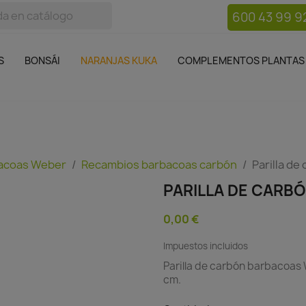
600 43 99 9
bos
Bonsái
Macetas
Complementos plantas
Mue

S
BONSÁI
NARANJAS KUKA
COMPLEMENTOS PLANTAS
acoas Weber
Recambios barbacoas carbón
Parilla d
PARILLA DE CARB
0,00 €
Impuestos incluidos
Parilla de carbón barbacoas
cm.