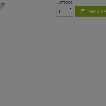
Cantidad

AÑADIR 