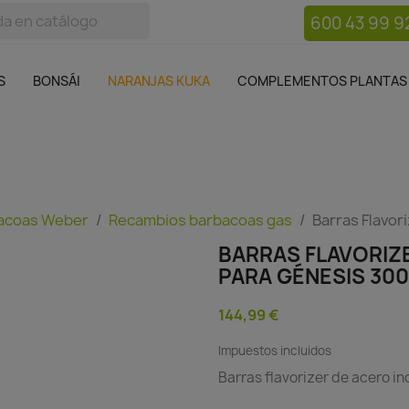
600 43 99 9
bos
Bonsái
Macetas
Complementos plantas
Mue

S
BONSÁI
NARANJAS KUKA
COMPLEMENTOS PLANTAS
acoas Weber
Recambios barbacoas gas
Barras Flavor
BARRAS FLAVORIZ
PARA GÉNESIS 300
144,99 €
Impuestos incluidos
Barras flavorizer de acero i