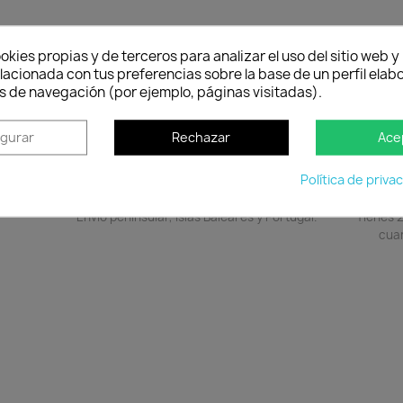
to
okies propias y de terceros para analizar el uso del sitio web 
lacionada con tus preferencias sobre la base de un perfil elabo
a .Génesis botones frontales
s de navegación (por ejemplo, páginas visitadas).
igurar
Rechazar
Ace
Política de priva
Política de entrega
Envío peninsular, Islas Baleares y Portugal.
Tienes 2
cuan