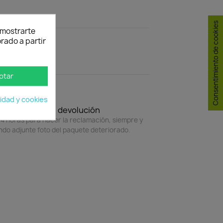
Consentimiento de cookies
y mostrarte
rado a partir
ptar
cidad y cookies
Política de devolución
4 horas para hacer la reclamación, siempre y
do adjunte foto del paquete deteriorado.