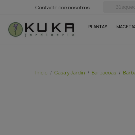
avigation
Contacte con nosotros
Contacte con nosotros
Plantas
Naranjas Kuka
Casa y Jardín
Semillas y bul
Ofertas
SIN GASTOS DE ENVÍO
PLANTAS
MACETA
Inicio
Casa y Jardín
Barbacoas
Barb