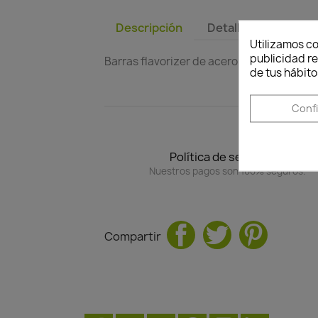
Descripción
Detalles del produc
Utilizamos co
publicidad re
Barras flavorizer de acero inoxidable par
de tus hábito
Conf
Política de seguridad
Nuestros pagos son 100% seguros.
Compartir