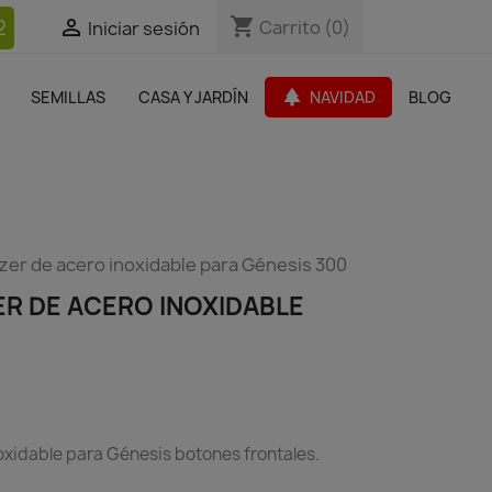
shopping_cart
shopping_cart
2


Carrito
Carrito
(0)
(0)
Iniciar sesión
Iniciar sesión
bles Jardín
Paquetes de productos
Outlet
park
SEMILLAS
CASA Y JARDÍN
NAVIDAD
BLOG
search
izer de acero inoxidable para Génesis 300
ER DE ACERO INOXIDABLE
noxidable para Génesis botones frontales.