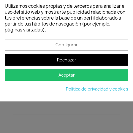
Parrillas de cocción de acero vitrificado para Spirit 300, 3
Utilizamos cookies propias y de terceros para analizar el
quemadores
uso del sitio web y mostrarte publicidad relacionada con
tus preferencias sobre la base de un perfil elaborado a
Consentimiento de cookies
partir de tus hábitos de navegación (por ejemplo,
Cantidad
páginas visitadas).

favorite_border
AÑADIR AL CARRITO
Configurar
Rechazar
Aceptar
Descripción
Detalles del producto
Política de privacidad y cookies
Parrillas de cocción de acero vitrificado para
Spirit 300, 3 quemadores