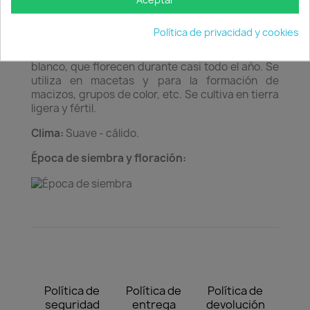
Aceptar
Caracteristicas:
Balsamináceas. Planta anual de
Política de privacidad y cookies
color verde intenso, de tallos carnosos y
numerosas y vistosas flores escarlata, rosa,
blanco, que florecen durante casi todo el año. Se
utiliza en macetas y para la formación de
macizos, grupos de color, etc. Se cultiva en tierra
ligera y fértil.
Clima:
Suave - cálido.
Época de siembra y floración:
Política de
Política de
Política de
seguridad
entrega
devolución