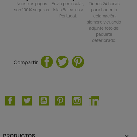
Nuestros pagos
Envío peninsular,
Tienes 24 horas
son 100% seguros.
Islas Baleares y
para hacer la
Portugal.
reclamación,
siempre y cuando
adjunte foto del
paquete
deteriorado.
Compartir
Facebook
Twitter
YouTube
Pinterest
Instagram
LinkedIn
PRODUCTOS
