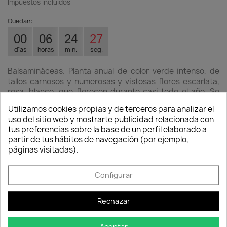
Impuestos incluidos
Quedan:
00
06
24
27
días
horas
min.
seg.
Balsamináceas. Planta anual de color verde intenso, de
tallos carnosos y numerosas y vistosas flores escarlata,
rosa, blanco, que florecen durante casi todo el año. Se
utiliza en macetas y para la formación de macizos, grupos
Utilizamos cookies propias y de terceros para analizar el
de color, etc. Se cultiva en tierra ligera y fértil.
uso del sitio web y mostrarte publicidad relacionada con
Consentimiento de cookies
tus preferencias sobre la base de un perfil elaborado a
Cantidad
partir de tus hábitos de navegación (por ejemplo,
páginas visitadas).

favorite_border
AÑADIR AL CARRITO
Configurar
Rechazar
Descripción
Detalles del producto