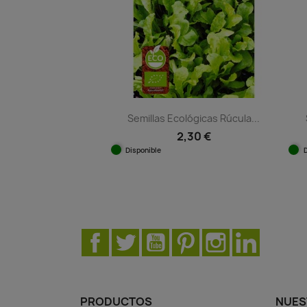
Semillas Ecológicas Rúcula...
2,30 €
Disponible
Vista rápida

Facebook
Twitter
YouTube
Pinterest
Instagram
LinkedIn
PRODUCTOS
NUES