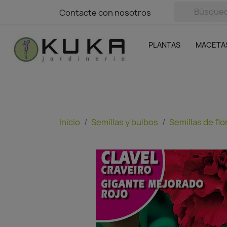
avigation
Contacte con nosotros
Contacte con nosotros
Plantas
Naranjas Kuka
Casa y Jardín
Semillas y bul
Ofertas
SIN GASTOS DE ENVÍO
PLANTAS
MACETA
Inicio
Semillas y bulbos
Semillas de flo