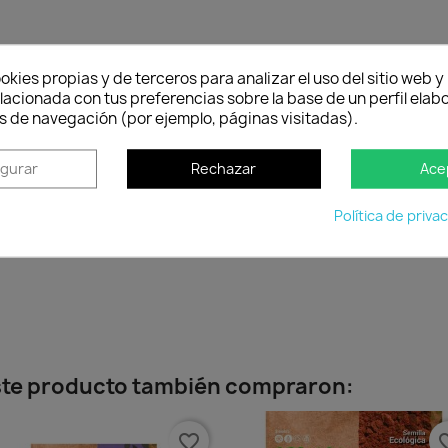
eable
okies propias y de terceros para analizar el uso del sitio web 
lacionada con tus preferencias sobre la base de un perfil elabo
s de navegación (por ejemplo, páginas visitadas).
igurar
Rechazar
Ace
Política de entrega
Envío peninsular, Islas Baleares y Portugal.
Tienes 2
cuan
Política de priva
este producto también compraron:
favorite_border
favorit