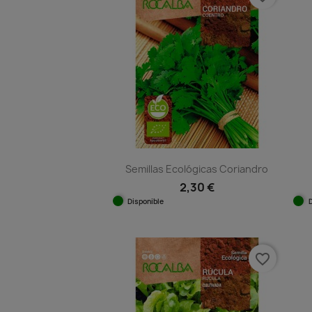
Semillas Ecológicas Coriandro
2,30 €
Disponible
Vista rápida

favorite_border