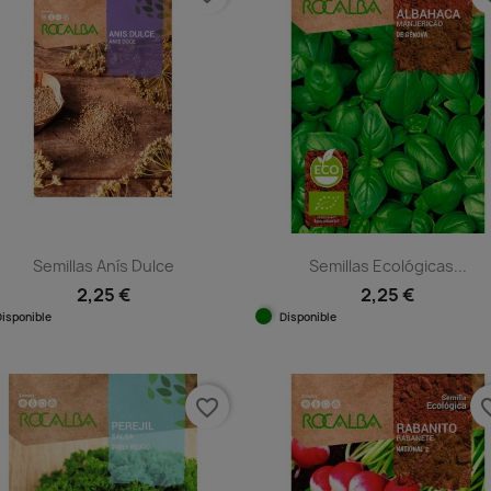
Semillas Anís Dulce
Semillas Ecológicas...
2,25 €
2,25 €
Disponible
Disponible
Vista rápida
Vista rápida


favorite_border
favorit