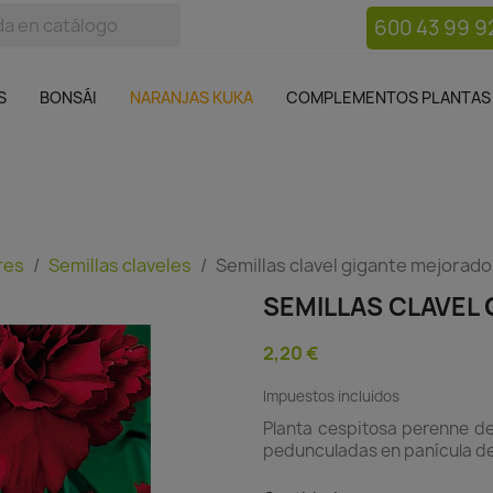
600 43 99 9
bos
Bonsái
Macetas
Complementos plantas
Mue

S
BONSÁI
NARANJAS KUKA
COMPLEMENTOS PLANTAS
res
Semillas claveles
Semillas clavel gigante mejorado
SEMILLAS CLAVEL
2,20 €
Impuestos incluidos
Planta cespitosa perenne de 
pedunculadas en panícula de 