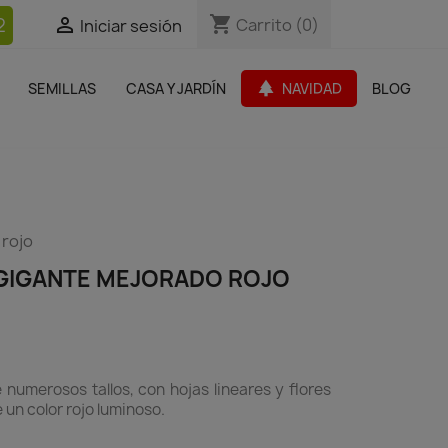
shopping_cart
shopping_cart
2


Carrito
Carrito
(0)
(0)
Iniciar sesión
Iniciar sesión
bles Jardín
Paquetes de productos
Outlet
park
SEMILLAS
CASA Y JARDÍN
NAVIDAD
BLOG
search
 rojo
 GIGANTE MEJORADO ROJO
numerosos tallos, con hojas lineares y flores
un color rojo luminoso.