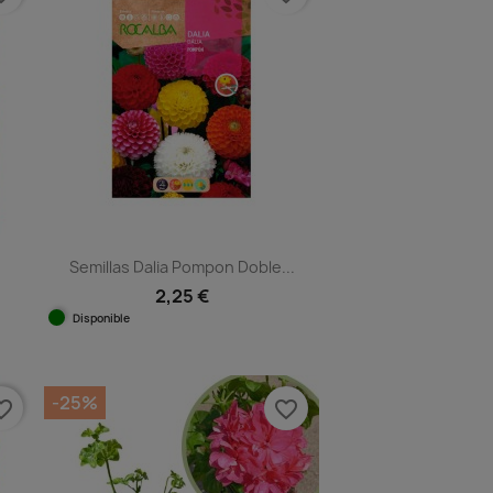
Semillas Dalia Pompon Doble...
2,25 €
Disponible
Vista rápida

-25%
e_border
favorite_border