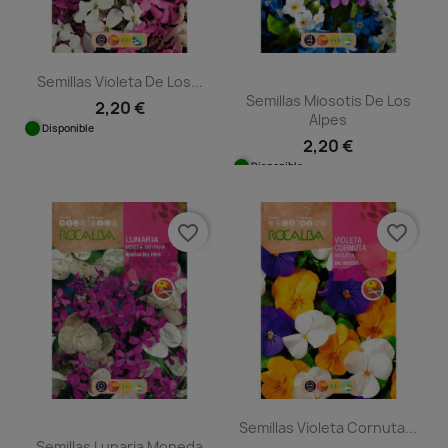
Semillas Violeta De Los...
Semillas Miosotis De Los
2,20 €
Alpes
Disponible
2,20 €
Disponible
favorite_border
favorite_border
Semillas Violeta Cornuta...
Semillas Lunaria Moneda