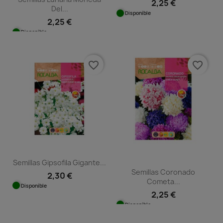
2,25 €
Del...
Disponible
2,25 €
Disponible
favorite_border
favorite_border
Semillas Gipsofila Gigante...
Semillas Coronado
2,30 €
Cometa...
Disponible
2,25 €
Disponible