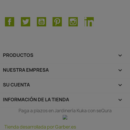
Facebook
Twitter
YouTube
Pinterest
Instagram
LinkedIn
PRODUCTOS

NUESTRA EMPRESA

SU CUENTA

INFORMACIÓN DE LA TIENDA
keyboard_arrow_down
Paga a plazos en Jardinería Kuka con seQura
Tienda desarrollada por Garber.es