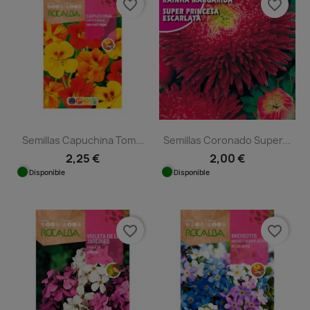
favorite_border
favorite_border
Semillas Capuchina Tom...
Semillas Coronado Super...
2,25 €
2,00 €
Disponible
Disponible
favorite_border
favorite_border