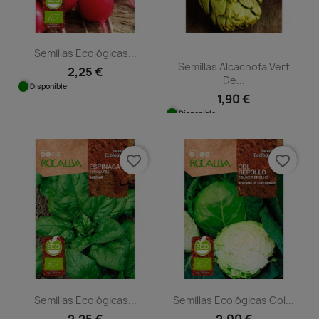
Semillas Ecológicas...
Semillas Alcachofa Vert
2,25 €
De...
Disponible
1,90 €
Disponible
favorite_border
favorite_border
Semillas Ecológicas...
Semillas Ecológicas Col...
2,25 €
2,00 €