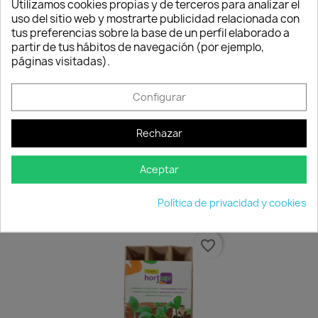
Consentimiento de cookies
Utilizamos cookies propias y de terceros para analizar el
favorite_border
favorite_border
uso del sitio web y mostrarte publicidad relacionada con
tus preferencias sobre la base de un perfil elaborado a
partir de tus hábitos de navegación (por ejemplo,
páginas visitadas).
Configurar
Rechazar
Tabletas De Turba
Insecticida Acaricida...
Aceptar
7,15 €
17,95 €
Disponible
Disponible
Política de privacidad y cookies
favorite_border