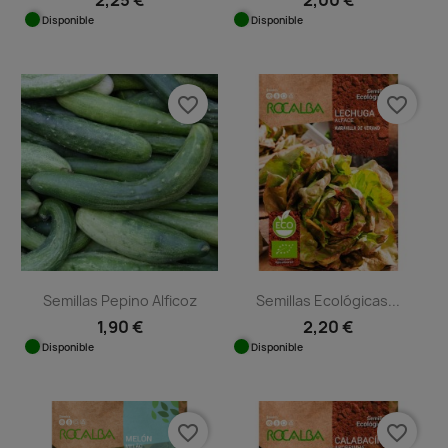
Disponible
Disponible
favorite_border
favorite_border
Semillas Pepino Alficoz
Semillas Ecológicas...
1,90 €
2,20 €
Disponible
Disponible
favorite_border
favorite_border