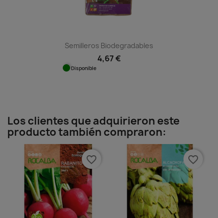
Semilleros Biodegradables
4,67 €
Disponible
Los clientes que adquirieron este
producto también compraron:
favorite_border
favorite_border