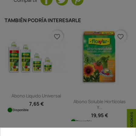
TAMBIÉN PODRÍA INTERESARLE
favorite_border
favorite_border
Abono Liquido Universal
Abono Soluble Hortícolas
7,65 €
Y...
Disponible
19,95 €
Disponible