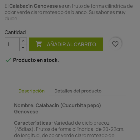
El
Calabacín Genovese
es un fruto de forma cilíndrica de
color verde claro moteado de blanco. Su sabor es muy
dulce.
Cantidad

favorite_border
AÑADIR AL CARRITO

Producto en stock.
Descripción
Detalles del producto
Nombre.
Calabacín (Cucurbita pepo)
Genovese
Características:
Variedad de ciclo precoz
(45días). Frutos de forma cilíndrica, de 20-22cm.
de longitud, de color verde claro moteado de