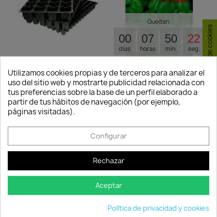
Quedan:
Consentimiento de cookies
00
07
50
21
días
horas
min.
seg.
Bandeja Alveolo Semilleros
Utilizamos cookies propias y de terceros para analizar el
Semillas Ecológicas...
uso del sitio web y mostrarte publicidad relacionada con
0,00 €
1,91 €
2,25 €
tus preferencias sobre la base de un perfil elaborado a
No disponible
Disponible
partir de tus hábitos de navegación (por ejemplo,
páginas visitadas).
-15%
-15%
favorite_border
favorite_border
Configurar
Rechazar
Quedan:
Quedan:
Aceptar
00
07
50
21
00
07
50
21
Política de privacidad y cookies
días
horas
min.
seg.
días
horas
min.
seg.