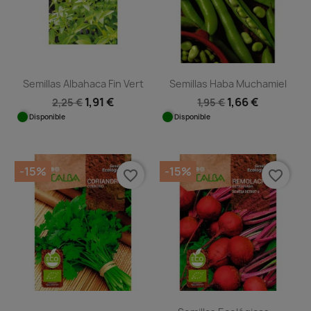
Semillas Albahaca Fin Vert
Semillas Haba Muchamiel
1,91 €
1,66 €
2,25 €
1,95 €
Disponible
Disponible
-15%
-15%
favorite_border
favorite_border