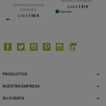
Semillas Ecológicas...
Semillas Ecológicas
1,91 €
2,25 €
Coriandro
Disponible
1,96 €
2,30 €
Disponible
Facebook
Twitter
YouTube
Pinterest
Instagram
LinkedIn
PRODUCTOS

NUESTRA EMPRESA

SU CUENTA
