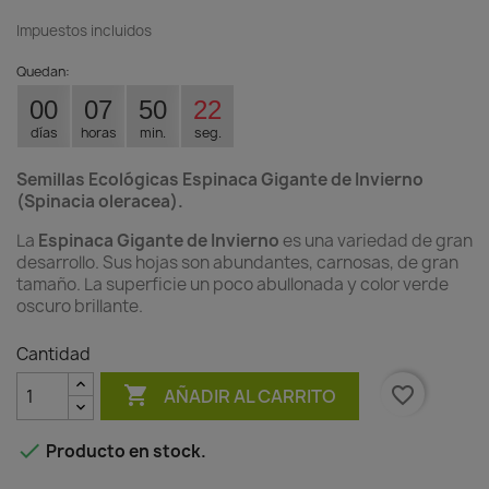
Impuestos incluidos
Quedan:
00
07
50
21
días
horas
min.
seg.
Semillas Ecológicas Espinaca Gigante de Invierno
(Spinacia oleracea).
La
Espinaca Gigante de Invierno
es una variedad de gran
desarrollo. Sus hojas son abundantes, carnosas, de gran
tamaño. La superficie un poco abullonada y color verde
oscuro brillante.
Cantidad

favorite_border
AÑADIR AL CARRITO

Producto en stock.