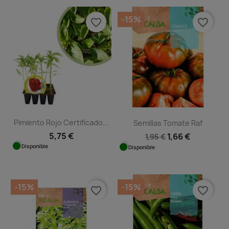
-15%
favorite_border
favorite_border
Pimiento Rojo Certificado...
Semillas Tomate Raf
5,75 €
1,66 €
1,95 €
Disponible
Disponible
-15%
-15%
favorite_border
favorite_border