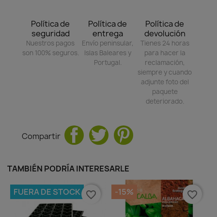
Política de
Política de
Política de
seguridad
entrega
devolución
Nuestros pagos
Envío peninsular,
Tienes 24 horas
son 100% seguros.
Islas Baleares y
para hacer la
Portugal.
reclamación,
siempre y cuando
adjunte foto del
paquete
deteriorado.
Compartir
TAMBIÉN PODRÍA INTERESARLE
FUERA DE STOCK
-15%
favorite_border
favorite_border