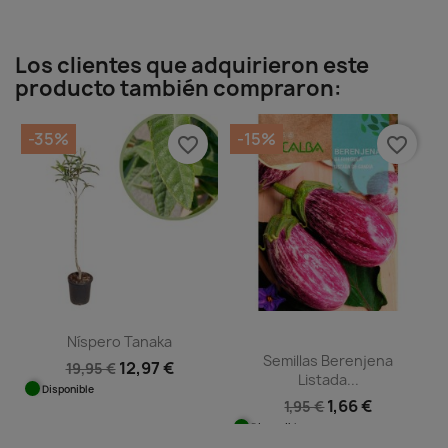
Los clientes que adquirieron este
producto también compraron:
-35%
-15%
favorite_border
favorite_border
Níspero Tanaka
Semillas Berenjena
12,97 €
19,95 €
Listada...
Disponible
1,66 €
1,95 €
Disponible