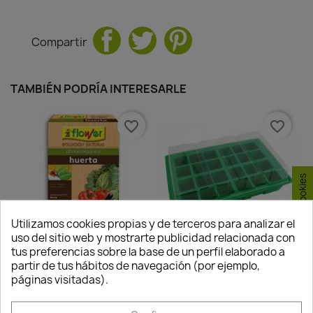
Compartir
TAMBIÉN PODRÍA INTERESARLE
favorite_border
favorite_border
Consentimiento de cookies
Utilizamos cookies propias y de terceros para analizar el
uso del sitio web y mostrarte publicidad relacionada con
tus preferencias sobre la base de un perfil elaborado a
Abono Orgánico Huerta
Semillero De Plastico
partir de tus hábitos de navegación (por ejemplo,
páginas visitadas).
15,65 €
0,00 €
Disponible
No disponible