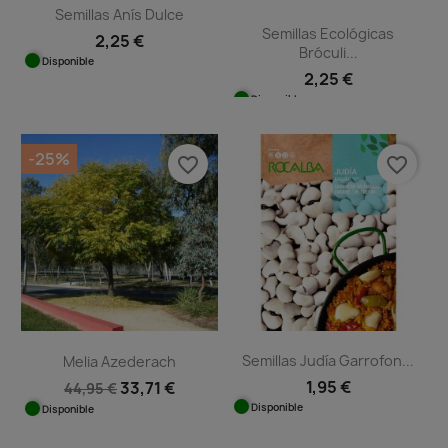
Semillas Anís Dulce
Semillas Ecológicas
2,25 €
Bróculi...
Disponible
2,25 €
Disponible
-25%
favorite_border
favorite_border
Semillas Judía Garrofon...
Melia Azederach
1,95 €
33,71 €
44,95 €
Disponible
Disponible