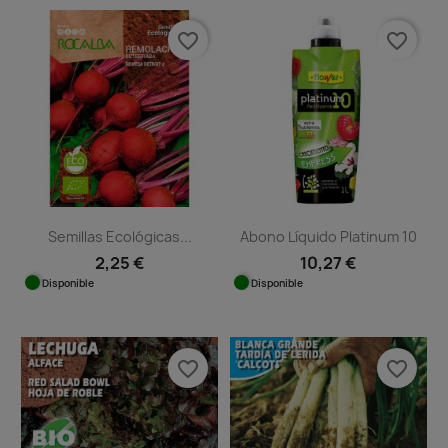
favorite_border
favorite_border
Semillas Ecológicas...
Abono Líquido Platinum 10
2,25 €
10,27 €
Disponible
Disponible
favorite_border
favorite_border