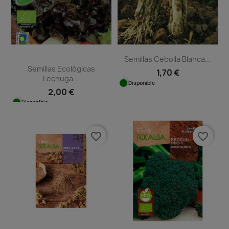
Semillas Cebolla Blanca...
Semillas Ecológicas
1,70 €
Lechuga...
Disponible
2,00 €
Disponible
favorite_border
favorite_border