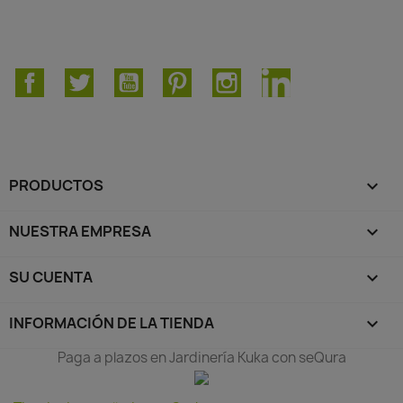
Facebook
Twitter
YouTube
Pinterest
Instagram
LinkedIn
PRODUCTOS

NUESTRA EMPRESA

SU CUENTA

INFORMACIÓN DE LA TIENDA
keyboard_arrow_down
Paga a plazos en Jardinería Kuka con seQura