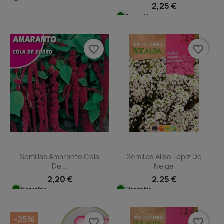
2,25 €
Disponible
favorite_border
favorite_border
Semillas Amaranto Cola
Semillas Aliso Tapiz De
De...
Neige
2,20 €
2,25 €
Disponible
Disponible
-25%
favorite_border
favorite_border