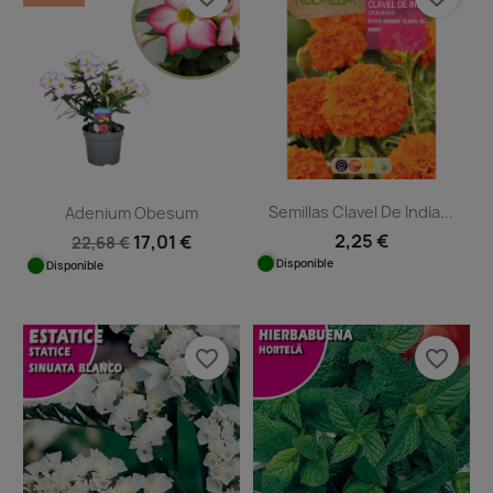
Semillas Clavel De India...
Adenium Obesum
2,25 €
17,01 €
22,68 €
Disponible
Disponible
favorite_border
favorite_border