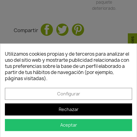
paquete
deteriorado.
Compartir
Consentimiento de cookies
TAMBIÉN PODRÍA INTERESARLE
Utilizamos cookies propias y de terceros para analizar el
uso del sitio web y mostrarte publicidad relacionada con
tus preferencias sobre la base de un perfil elaborado a
favorite_border
partir de tus hábitos de navegación (por ejemplo,
páginas visitadas).
Configurar
Rechazar
Aceptar
Sustrato Para Semillero
31,85 €