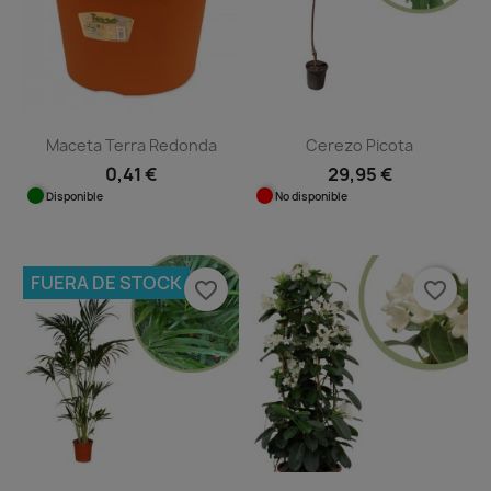
Maceta Terra Redonda
Cerezo Picota
0,41 €
29,95 €
Disponible
No disponible
FUERA DE STOCK
favorite_border
favorite_border