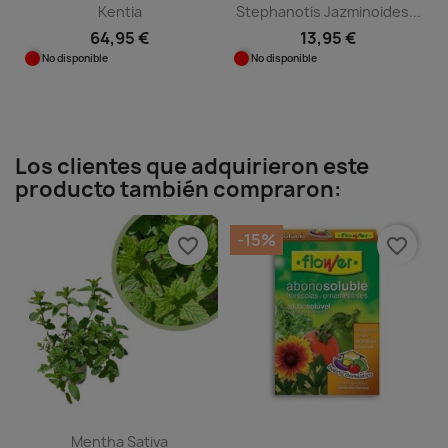
Kentia
Stephanotis Jazminoides...
64,95 €
13,95 €
No disponible
No disponible
Los clientes que adquirieron este
producto también compraron:
-15%
favorite_border
favorite_border
Mentha Sativa