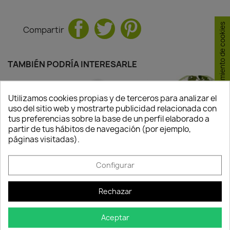
Consentimiento de cookies
Compartir
TAMBIÉN PODRÍA INTERESARLE
favorite_border
favorite_border
Utilizamos cookies propias y de terceros para analizar el
uso del sitio web y mostrarte publicidad relacionada con
tus preferencias sobre la base de un perfil elaborado a
partir de tus hábitos de navegación (por ejemplo,
páginas visitadas).
Configurar
Rechazar
Abono Líquido Guano
Naranjo Navelina
11,28 €
29,95 €
Disponible
Disponible
Aceptar