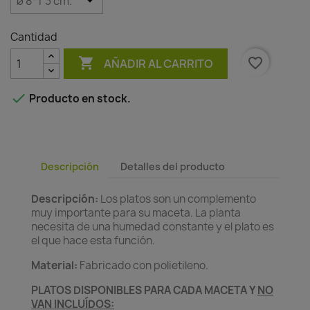
Cantidad

favorite_border
AÑADIR AL CARRITO

Producto en stock.
Descripción
Detalles del producto
Descripción:
Los platos son un complemento
muy importante para su maceta. La planta
necesita de una humedad constante y el plato es
el que hace esta función.
Material:
Fabricado con polietileno.
PLATOS DISPONIBLES PARA CADA MACETA Y
NO
VAN INCLUÍDOS: