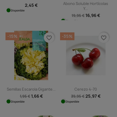
Abono Soluble Hortícolas
2,45 €
Y...
Disponible
16,96 €
19,95 €
Disponible
-15%
-35%
favorite_border
favorite_border
Semillas Escarola Gigante...
Cerezo 4-70
1,66 €
25,97 €
1,95 €
39,95 €
Disponible
Disponible