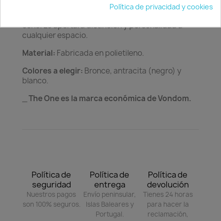
Política de privacidad y cookies
Descripción:
Elegante maceta en forma de
cono. Le aportará distinción y personalidad a
cualquier espacio.
Material:
Fabricada en polietileno.
Colores a elegir:
Bronce, antracita (negro) y
blanco.
_
The One es la marca económica de Vondom.
Política de
Política de
Política de
seguridad
entrega
devolución
Nuestros pagos
Envío peninsular,
Tienes 24 horas
son 100% seguros.
Islas Baleares y
para hacer la
Portugal.
reclamación,