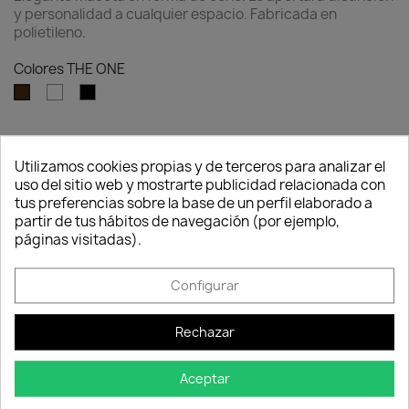
y personalidad a cualquier espacio. Fabricada en
polietileno.
Colores THE ONE
Blanco
Negro
Bronce
Tamaños THE ONE
Utilizamos cookies propias y de terceros para analizar el
uso del sitio web y mostrarte publicidad relacionada con
tus preferencias sobre la base de un perfil elaborado a
Consentimiento de cookies
partir de tus hábitos de navegación (por ejemplo,
Cantidad
páginas visitadas).

favorite_border
AÑADIR AL CARRITO
Configurar

Producto en stock.
Rechazar
Aceptar
Descripción
Detalles del producto