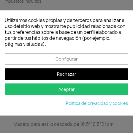
Impuestos incluidos
Quedan:
Utilizamos cookies propias y de terceros para analizar el
00
17
03
05
uso del sitio web y mostrarte publicidad relacionada con
días
horas
min.
seg.
tus preferencias sobre la base de un perfil elaborado a
Consentimiento de cookies
partir de tus hábitos de navegación (por ejemplo,
Maceta para estilo cascada de 16.5*16.5*21 cm.
páginas visitadas).
Cantidad
Configurar

favorite_border
AÑADIR AL CARRITO
Rechazar

Producto en stock.
Aceptar
Política de privacidad y cookies
Descripción
Detalles del producto
Maceta para estilo cascada de 16.5*16.5*21 cm.