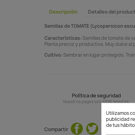
Descripción
Detalles del produc
Semillas de TOMATE (Lycopersicon esc
Características:
Semillas de tomate de v
Planta precoz y productiva. Muy dulce al 
Cultivo:
Sembrar en lugar protegido. Transp
Política de seguridad
Nuestros pagos son 100% seguros.
Utilizamos co
publicidad re
de tus hábito
Compartir