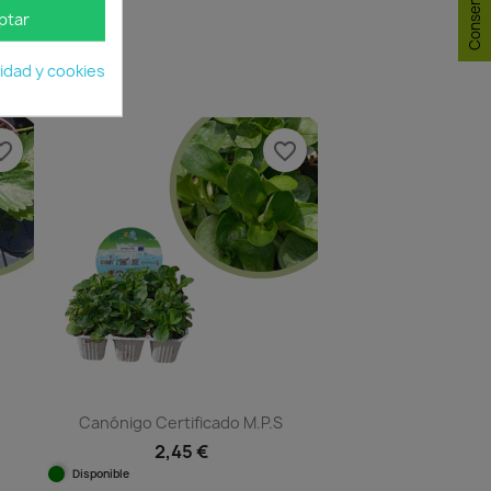
ptar
cidad y cookies
e_border
favorite_border
Canónigo Certificado M.P.S
2,45 €
Disponible