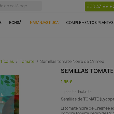
600 43 99 9
bos
Bonsái
Macetas
Complementos plantas
Mue

S
BONSÁI
NARANJAS KUKA
COMPLEMENTOS PLANTAS
rtícolas
Tomate
Semillas tomate Noire de Crimée
SEMILLAS TOMATE
1,95 €
Impuestos incluidos
Semillas de TOMATE (Lycop
El tomate noire de Creimée e
nombre tomate negro de Crim