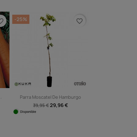
Vista rápida

-25%
e_border
favorite_border
.
Parra Moscatel De Hamburgo
29,96 €
39,95 €
Disponible
Vista rápida
