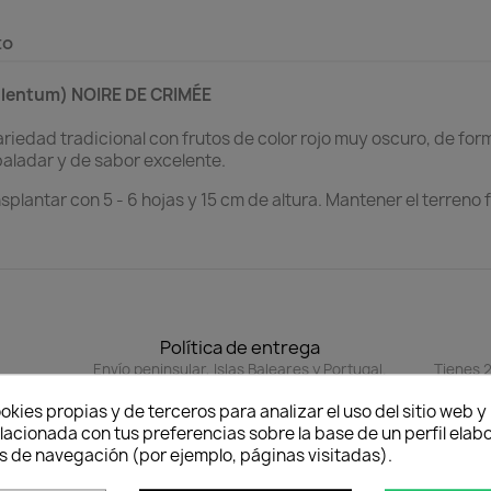
to
ulentum) NOIRE DE CRIMÉE
ariedad tradicional con frutos de color rojo muy oscuro, de f
paladar y de sabor excelente.
lantar con 5 - 6 hojas y 15 cm de altura. Mantener el terreno f
Política de entrega
Envío peninsular, Islas Baleares y Portugal.
Tienes 2
cuan
okies propias y de terceros para analizar el uso del sitio web 
lacionada con tus preferencias sobre la base de un perfil elabo
s de navegación (por ejemplo, páginas visitadas).