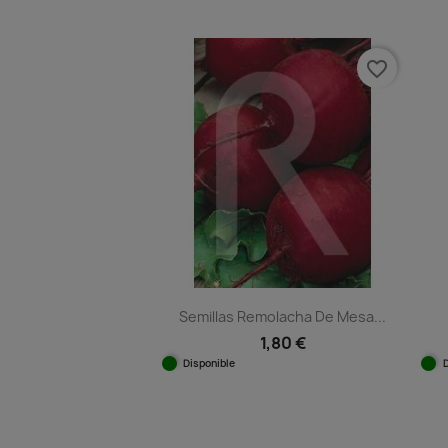
Vista rápida

favorite_border
Semillas Remolacha De Mesa...
1,80 €
Disponible
Vista rápida
