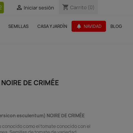
shopping_cart
shopping_cart
2


Carrito
Carrito
(0)
(0)
Iniciar sesión
Iniciar sesión
bles Jardín
Paquetes de productos
Outlet
park
SEMILLAS
CASA Y JARDÍN
NAVIDAD
BLOG
search
 NOIRE DE CRIMÉE
ersicon esculentum) NOIRE DE CRIMÉE
s conocido como el tomate conocido con el
ea. Semillas de tomate de variedad