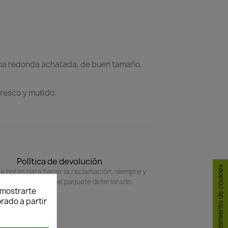
orma redonda achatada, de buen tamaño.
resco y mullido.
Política de devolución
Consentimiento de cookies
4 horas para hacer la reclamación, siempre y
do adjunte foto del paquete deteriorado.
y mostrarte
rado a partir