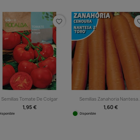
Vista rápida
Vista rápida


favorite_border
favorit
Semillas Tomate De Colgar
Semillas Zanahoria Nantesa..
1,95 €
1,60 €
Disponible
Disponible
Vista rápida
Vista rápida

