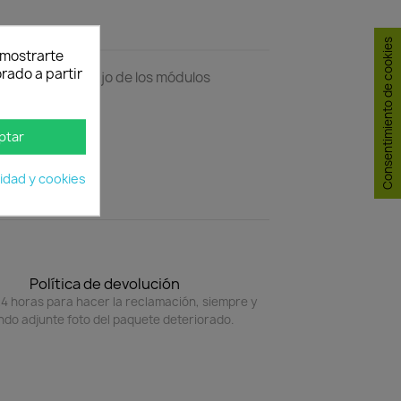
Consentimiento de cookies
y mostrarte
rado a partir
exactamente debajo de los módulos
ptar
cidad y cookies
Política de devolución
4 horas para hacer la reclamación, siempre y
do adjunte foto del paquete deteriorado.