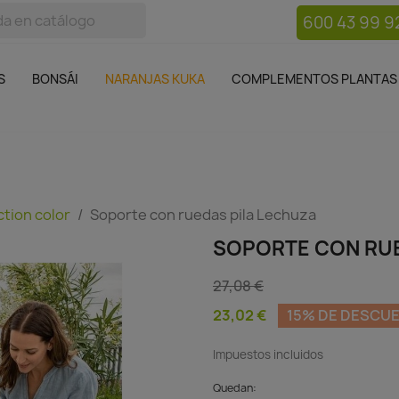
600 43 99 9
bos
Bonsái
Macetas
Complementos plantas
Mue

S
BONSÁI
NARANJAS KUKA
COMPLEMENTOS PLANTAS
ction color
Soporte con ruedas pila Lechuza
SOPORTE CON RUE
27,08 €
23,02 €
15% DE DESCU
Impuestos incluidos
Quedan: