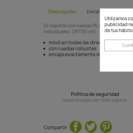
Descripción
Detalles del produc
Utilizamos co
publicidad re
Ek soporte con ruedas PILA es flexible y 
de tus hábito
individuales. (35*35 cm).
móvil en todas las direcciones
Conf
con ruedas robustas
encaja exactamente debajo de los m
Política de seguridad
Nuestros pagos son 100% seguros.
Compartir