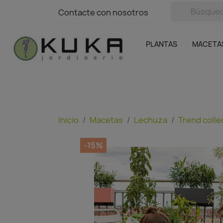
avigation
Contacte con nosotros
Contacte con nosotros
Plantas
Naranjas Kuka
Casa y Jardín
Semillas y bul
Ofertas
SIN GASTOS DE ENVÍO
PLANTAS
MACETA
Inicio
Macetas
Lechuza
Trend colle
-15%