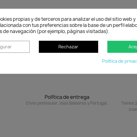
to
okies propias y de terceros para analizar el uso del sitio web 
lacionada con tus preferencias sobre la base de un perfil elabo
hace que los módulos PILA sean móviles. Es práctico y encaja 
s de navegación (por ejemplo, páginas visitadas).
igurar
Rechazar
Ace
ódulos PILA
Política de priva
Política de entrega
Envío peninsular, Islas Baleares y Portugal.
Tienes 2
cuan