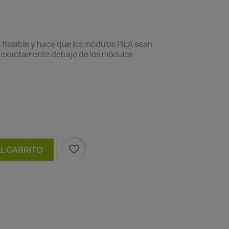
 flexible y hace que los módulos PILA sean
a exactamente debajo de los módulos
favorite_border
AL CARRITO