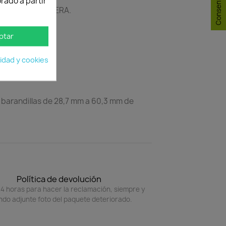
rado a partir
amaños de BALCONERA.
ptar
cidad y cookies
 barandillas de 28,7 mm a 60,3 mm de
Política de devolución
4 horas para hacer la reclamación, siempre y
do adjunte foto del paquete deteriorado.