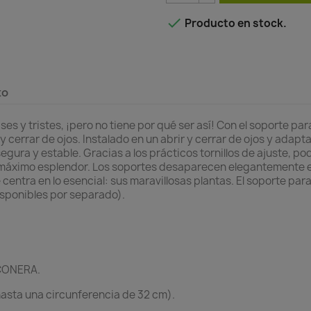

Producto en stock.
to
ses y tristes, ¡pero no tiene por qué ser así! Con el soporte p
 y cerrar de ojos. Instalado en un abrir y cerrar de ojos y adap
ura y estable. Gracias a los prácticos tornillos de ajuste, po
u máximo esplendor. Los soportes desaparecen elegantemente e
centra en lo esencial: sus maravillosas plantas. El soporte p
sponibles por separado).
LCONERA.
asta una circunferencia de 32 cm).