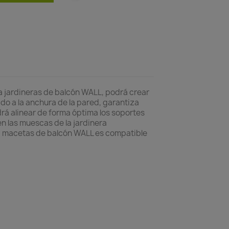
ara jardineras de balcón WALL, podrá crear
tado a la anchura de la pared, garantiza
drá alinear de forma óptima los soportes
n las muescas de la jardinera
ara macetas de balcón WALL es compatible