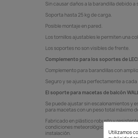
Sin causar daños a la barandilla debido a s
Soporta hasta 25 kg de carga.
Posible montaje en pared.
Los tornillos ajustables le permiten una co
Los soportes no son visibles de frente.
Complemento para los soportes de LE
Complemento para barandillas con amplios
Seguro y se ajusta perfectamente a cada 
El soporte para macetas de balcón WAL
Se puede ajustar sin escalonamientos y 
para macetas con un peso total máximo de
Fabricado en plástico robusto y resistente
condiciones meteorológicas. Siga las ins
Utilizamos co
instalación.