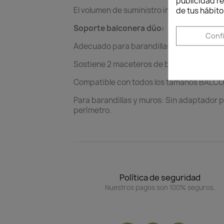
publicidad re
El volumen de suministro incluye 2 sopor
de tus hábito
Soporte balconera dúo:
Conf
Adecuado para barandillas y muros.
Sostiene 2 maceteros de balcón.
Compatible con todos los tamaños BALCO
Para barandillas y muros: Sin adaptador 
perímetro.
Política de seguridad
Nuestros pagos son 100% seguros.