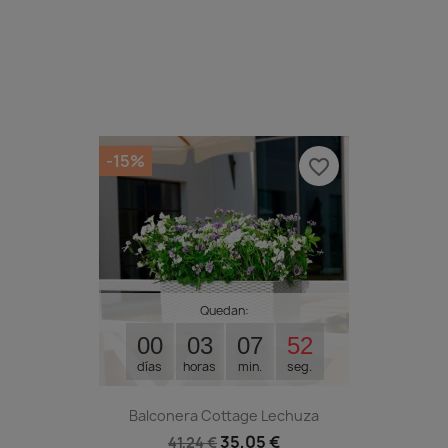
-15%
favorite_border
Quedan:
00
03
07
51
días
horas
min.
seg.
Balconera Cottage Lechuza
35,05 €
41,24 €