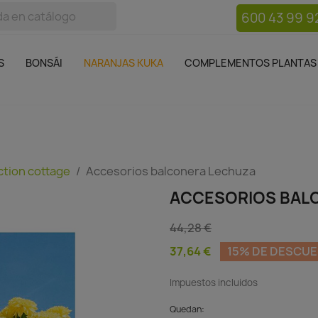
600 43 99 9
bos
Bonsái
Macetas
Complementos plantas
Mue

S
BONSÁI
NARANJAS KUKA
COMPLEMENTOS PLANTAS
ction cottage
Accesorios balconera Lechuza
ACCESORIOS BAL
44,28 €
37,64 €
15% DE DESCU
Impuestos incluidos
Quedan: