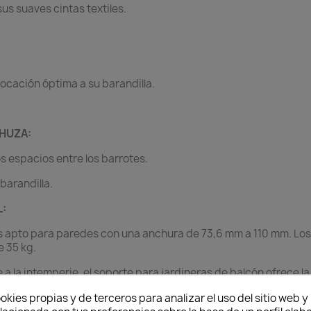
us suaves cintas textiles.
locación óptima a su barandilla.
CHUZA:
 espacios entre los barrotes.
barandilla.
L:
es apto para paredes con una anchura de 73,6 mm a 110 mm. Lo
 35 kg.
 a la intemperie, el soporte para jardineras de balcón ofrece l
trucciones de montaje y lea atentamente las indicaciones de s
okies propias y de terceros para analizar el uso del sitio web 