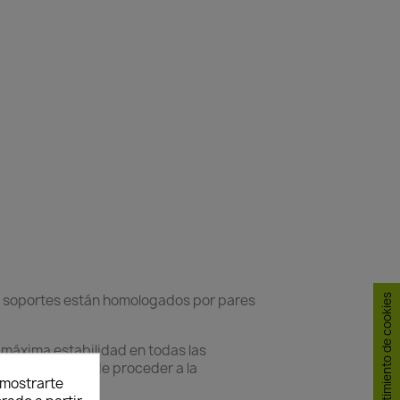
s soportes están homologados por pares
Consentimiento de cookies
a máxima estabilidad en todas las
eguridad antes de proceder a la
y mostrarte