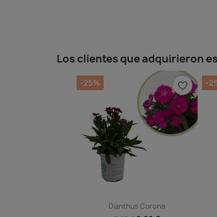
Los clientes que adquirieron 
-25%
-2
favorite_border
Dianthus Corona