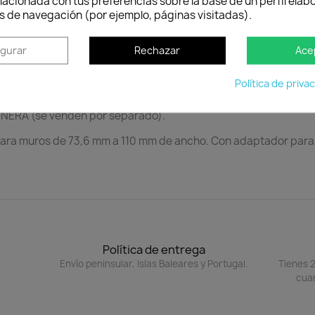
lacionada con tus preferencias sobre la base de un perfil elabo
tes para cajas de balcón WALL (1 par). Apto para todos los t
s de navegación (por ejemplo, páginas visitadas).
igurar
Rechazar
Ace
Política de priva
NERA (se venden por separado).
para muros de 73,6 mm a 110 mm de ancho. Con adaptador para
Política de entrega
Envío peninsular, Islas Baleares y Portugal.
Tienes 2
cuan