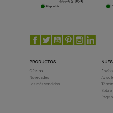
2,96 €
3,95 €
Disponible
Vista rápida

Facebook
Twitter
YouTube
Pinterest
Instagram
LinkedIn
PRODUCTOS
NUES
Ofertas
Envíos
Novedades
Aviso l
Los más vendidos
Términ
Sobre
Pago 