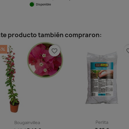
Disponible
Vista rápida

+1
este producto también compraron:
5%
favorite_border
favorit
Perlita
Bougainvillea