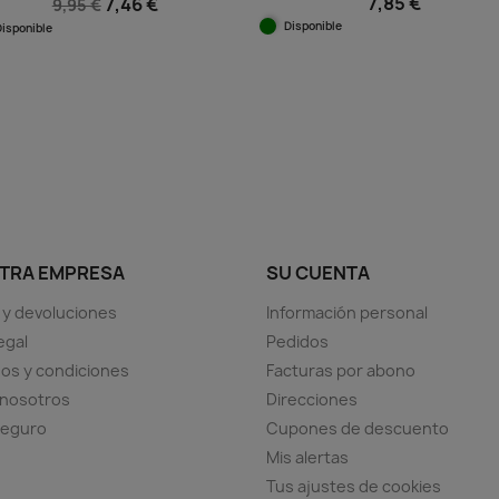
7,85 €
7,46 €
9,95 €
Disponible
Disponible
Vista rápida

Vista rápida

+1
TRA EMPRESA
SU CUENTA
 y devoluciones
Información personal
egal
Pedidos
os y condiciones
Facturas por abono
 nosotros
Direcciones
seguro
Cupones de descuento
Mis alertas
Tus ajustes de cookies