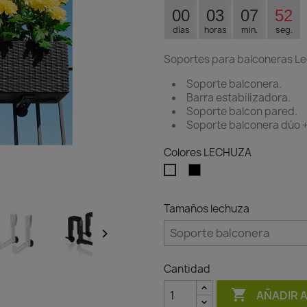
00
03
07
51
días
horas
min.
seg.
Soportes para balconeras L
Soporte balconera.
Barra estabilizadora.
Soporte balcon pared.
Soporte balconera dúo 
Colores LECHUZA
Negro
Blanco
Tamaños lechuza

Cantidad

AÑADIR 