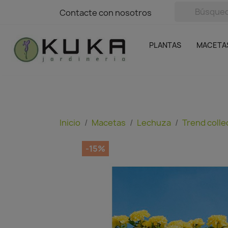
avigation
Contacte con nosotros
Contacte con nosotros
Plantas
Naranjas Kuka
Casa y Jardín
Semillas y bul
Ofertas
SIN GASTOS DE ENVÍO
PLANTAS
MACETA
Inicio
Macetas
Lechuza
Trend colle
-15%