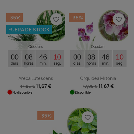
-35%
-35%
favorite_border
favorite_border
FUERA DE STOCK
Quedan:
Quedan:
00
08
46
10
00
08
46
10
días
horas
min.
seg.
días
horas
min.
seg.
Areca Lutescens
Orquidea Miltonia
11,67 €
11,67 €
17,95 €
17,95 €
No disponible
Disponible
-35%
favorite_border