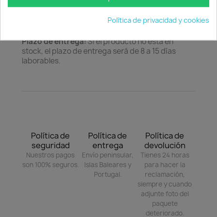
nos servirá para un par de semanas.
Cuidados:
Habrá que tener cuidado, para que
Política de privacidad y cookies
no entre tierra en el filtro.
Plazo de entrega:
Si el producto no está en
stock, el plazo de entrega será de 8 a 15 días
laborables.
Política de
Política de
Política de
seguridad
entrega
devolución
Nuestros pagos
Envío peninsular,
Tienes 24 horas
son 100% seguros.
Islas Baleares y
para hacer la
Portugal.
reclamación,
siempre y cuando
adjunte foto del
paquete
deteriorado.