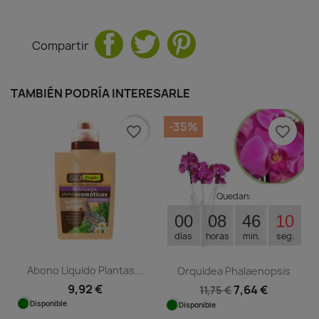
Compartir
TAMBIÉN PODRÍA INTERESARLE
-35%
favorite_border
favorite_border
Quedan:
00
08
46
10
días
horas
min.
seg.
Abono Líquido Plantas...
Orquidea Phalaenopsis
9,92 €
7,64 €
11,75 €
Disponible
Disponible