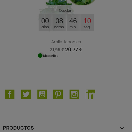
Quedan:
00
08
46
10
días
horas
min.
seg.
Aralia Japonica
20,77 €
31,95 €
Disponible
Facebook
Twitter
YouTube
Pinterest
Instagram
LinkedIn
PRODUCTOS
