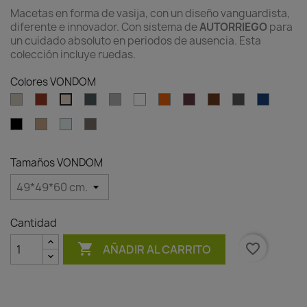
Macetas en forma de vasija, con un diseño vanguardista,
diferente e innovador. Con sistema de
AUTORRIEGO
para
un cuidado absoluto en periodos de ausencia. Esta
colección incluye ruedas.
Colores VONDOM
Ecru
Clay
Green
Gray
White
Ambar
Garnet
Brown
Anthracite
Blue
Cream
clear
Black
Camel
Ice
Tortora
Tamaños VONDOM
Cantidad

favorite_border
AÑADIR AL CARRITO