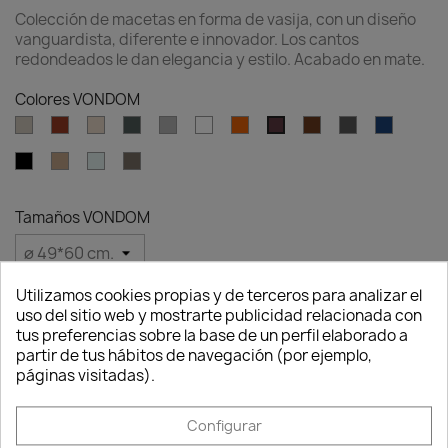
Colección de macetas en forma de vasija, con un diseño
vanguardista, diferente e innovador. Los cantos
redondeados le dan elegancia y estilo. Acabado en mate.
Colores VONDOM
Ecru
Clay
Cream
Green
Gray
White
Ambar
Brown
Anthracite
Blue
Garnet
clear
Black
Camel
Ice
Tortora
Tamaños VONDOM
Utilizamos cookies propias y de terceros para analizar el
Cantidad
uso del sitio web y mostrarte publicidad relacionada con
Consentimiento de cookies
tus preferencias sobre la base de un perfil elaborado a

favorite_border
AÑADIR AL CARRITO
partir de tus hábitos de navegación (por ejemplo,
páginas visitadas).
Configurar