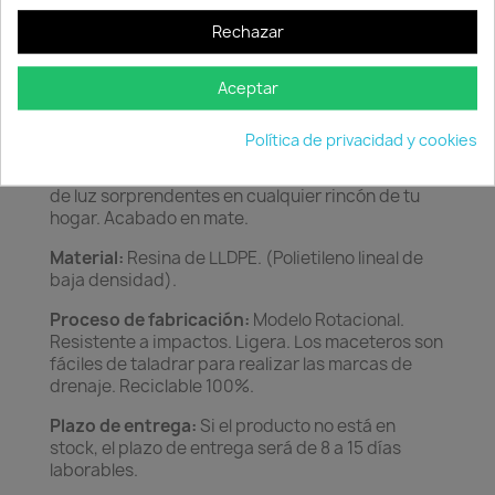
Rechazar
Descripción
Detalles del producto
Características:
Colección de macetas en forma
Aceptar
de vasija, con un diseño vanguardista, diferente e
innovador. Los cantos redondeados le dan
Política de privacidad y cookies
elegancia y estilo. Durante el día obtendrás una
ornamentación moderna y por la noche, toques
de luz sorprendentes en cualquier rincón de tu
hogar. Acabado en mate.
Material:
Resina de LLDPE. (Polietileno lineal de
baja densidad).
Proceso de fabricación:
Modelo Rotacional.
Resistente a impactos. Ligera. Los maceteros son
fáciles de taladrar para realizar las marcas de
drenaje. Reciclable 100%.
Plazo de entrega:
Si el producto no está en
stock, el plazo de entrega será de 8 a 15 días
laborables.