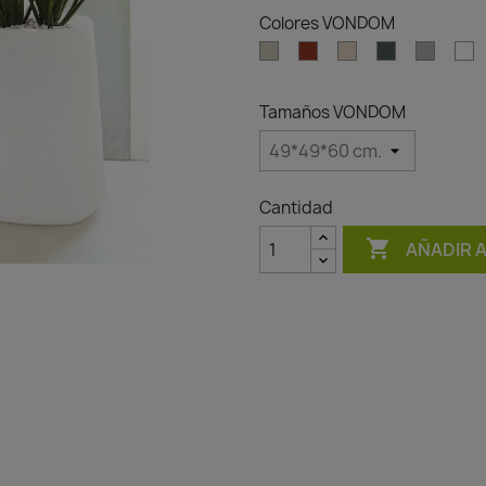
Colores VONDOM
Ecru
Clay
Cream
Green
Gray
W
Tamaños VONDOM
Cantidad

AÑADIR 