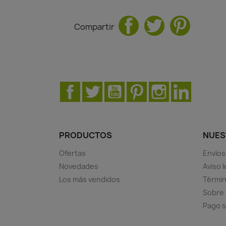
Compartir
Facebook
Twitter
YouTube
Pinterest
Instagram
LinkedIn
PRODUCTOS
NUES
Ofertas
Envíos
Novedades
Aviso l
Los más vendidos
Términ
Sobre
Pago 