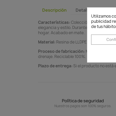
Descripción
Detalles del produc
Utilizamos co
publicidad re
Características:
Colección de macetas en
de tus hábito
elegancia y estilo. Durante el día obtend
hogar. Acabado en mate.
Conf
Material:
Resina de LLDPE. (Polietileno lin
Proceso de fabricación:
Modelo Rotaciona
drenaje. Reciclable 100%.
Plazo de entrega:
Si el producto no está 
Política de seguridad
Nuestros pagos son 100% seguros.