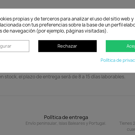
to
okies propias y de terceros para analizar el uso del sitio web 
lacionada con tus preferencias sobre la base de un perfil elabo
 forma de vasija, con un diseño vanguardista, diferente e inn
s de navegación (por ejemplo, páginas visitadas).
rás una ornamentación moderna y por la noche, toques de luz s
igurar
Rechazar
Ace
eal de baja densidad).
l. Resistente a impactos. Ligera. Los maceteros son fáciles de
Política de priva
en stock, el plazo de entrega será de 8 a 15 días laborables.
Política de entrega
Envío peninsular, Islas Baleares y Portugal.
Tienes 2
cuan