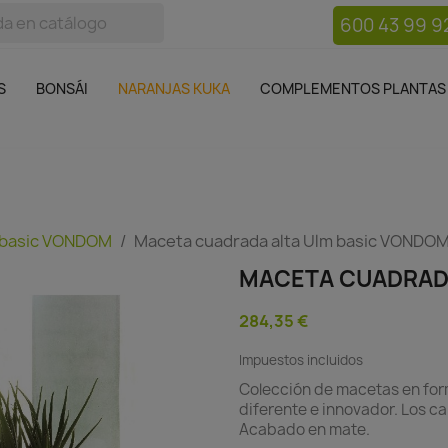
600 43 99 9
bos
Bonsái
Macetas
Complementos plantas
Mue

S
BONSÁI
NARANJAS KUKA
COMPLEMENTOS PLANTAS
 basic VONDOM
Maceta cuadrada alta Ulm basic VONDO
MACETA CUADRAD
284,35 €
Impuestos incluidos
Colección de macetas en form
diferente e innovador. Los c
Acabado en mate.