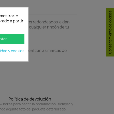
Consentimiento de cookies
y mostrarte
rado a partir
ovador. Los cantos redondeados le dan
orprendentes en cualquier rincón de tu
ptar
 taladrar para realizar las marcas de
cidad y cookies
Política de devolución
4 horas para hacer la reclamación, siempre y
do adjunte foto del paquete deteriorado.