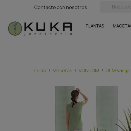
avigation
Contacte con nosotros
Contacte con nosotros
Plantas
Naranjas Kuka
Casa y Jardín
Semillas y bul
Ofertas
SIN GASTOS DE ENVÍO
PLANTAS
MACETA
Inicio
Macetas
VONDOM
ULM Vasija