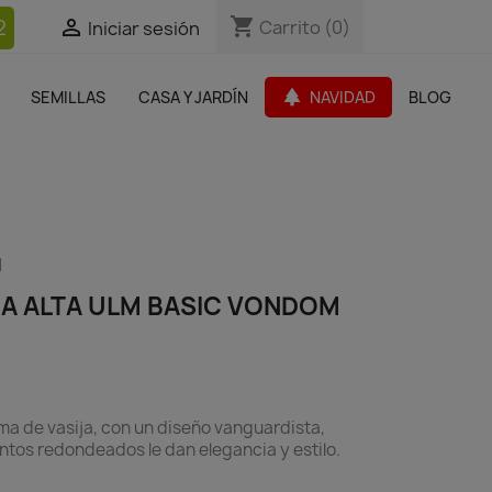
shopping_cart
shopping_cart
2


Carrito
Carrito
(0)
(0)
Iniciar sesión
Iniciar sesión
bles Jardín
Paquetes de productos
Outlet
park
SEMILLAS
CASA Y JARDÍN
NAVIDAD
BLOG
search
M
A ALTA ULM BASIC VONDOM
a de vasija, con un diseño vanguardista,
antos redondeados le dan elegancia y estilo.