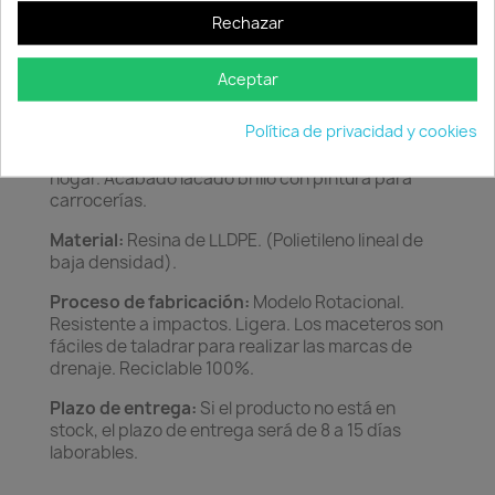
Rechazar
Características:
Colección de macetas en forma
de vasija, con un diseño vanguardista, diferente e
Aceptar
innovador. Los cantos redondeados le dan
elegancia y estilo. Durante el día obtendrás una
Política de privacidad y cookies
ornamentación moderna y por la noche, toques
de luz sorprendentes en cualquier rincón de tu
hogar. Acabado lacado brillo con pintura para
carrocerías.
Material:
Resina de LLDPE. (Polietileno lineal de
baja densidad).
Proceso de fabricación:
Modelo Rotacional.
Resistente a impactos. Ligera. Los maceteros son
fáciles de taladrar para realizar las marcas de
drenaje. Reciclable 100%.
Plazo de entrega:
Si el producto no está en
stock, el plazo de entrega será de 8 a 15 días
laborables.