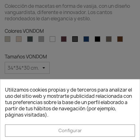
Colección de macetas en forma de vasija, con un diseño
vanguardista, diferente e innovador. Los cantos
redondeados le dan elegancia y estilo.
Colores VONDOM
Ecru
Cream
Green
Gray
White
Garnet
Blue
Black
Tortora
Brown
Anthracite
Tamaños VONDOM
Cantidad
Utilizamos cookies propias y de terceros para analizar el

favorite_border
AÑADIR AL CARRITO
uso del sitio web y mostrarte publicidad relacionada con
Consentimiento de cookies
tus preferencias sobre la base de un perfil elaborado a
partir de tus hábitos de navegación (por ejemplo,
páginas visitadas).
Configurar
Descripción
Detalles del producto