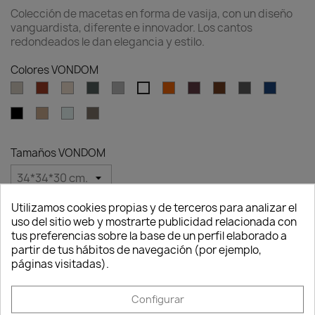
Colección de macetas en forma de vasija, con un diseño
vanguardista, diferente e innovador. Los cantos
redondeados le dan elegancia y estilo.
Colores VONDOM
Ecru
Clay
Cream
Green
Gray
Ambar
Garnet
Brown
Anthracite
Blue
White
clear
Black
Camel
Ice
Tortora
Tamaños VONDOM
Utilizamos cookies propias y de terceros para analizar el
Cantidad
uso del sitio web y mostrarte publicidad relacionada con
Consentimiento de cookies
tus preferencias sobre la base de un perfil elaborado a

favorite_border
AÑADIR AL CARRITO
partir de tus hábitos de navegación (por ejemplo,
páginas visitadas).
Configurar