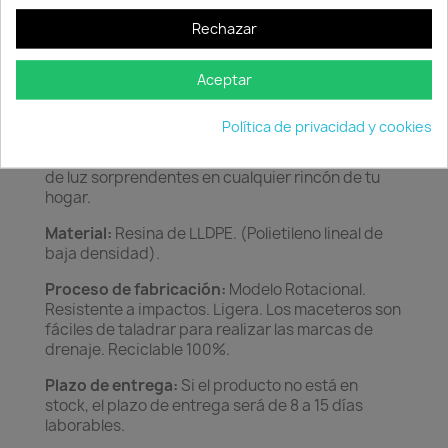
Rechazar
Descripción
Detalles del producto
Características:
Colección de macetas en forma
Aceptar
de vasija, con un diseño vanguardista, diferente e
innovador. Los cantos redondeados le dan
Política de privacidad y cookies
elegancia y estilo. Durante el día obtendrás una
ornamentación moderna y por la noche, toques
de luz sorprendentes en cualquier rincón de tu
hogar.
Material:
Resina de LLDPE. (Polietileno lineal de
baja densidad).
Proceso de fabricación:
Modelo Rotacional.
Resistente a impactos. Ligera. Los maceteros son
fáciles de taladrar para realizar las marcas de
drenaje. Reciclable 100%.
Plazo de entrega:
Si el producto no está en
stock, el plazo de entrega será de 8 a 15 días
laborables.