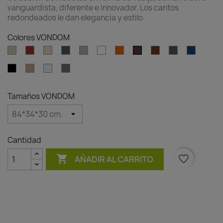
vanguardista, diferente e innovador. Los cantos
redondeados le dan elegancia y estilo.
Colores VONDOM
Ecru
Clay
Cream
Green
Gray
White
Ambar
Brown
Anthracite
Blue
Garnet
clear
Black
Camel
Ice
Tortora
Tamaños VONDOM
Cantidad

favorite_border
AÑADIR AL CARRITO