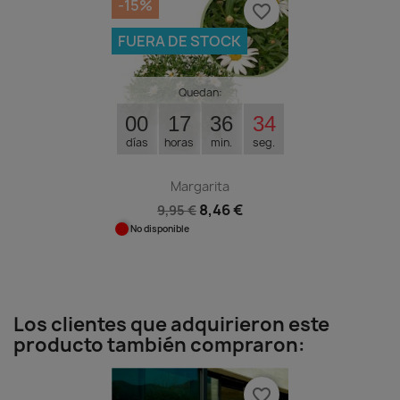
-15%
favorite_border
FUERA DE STOCK
Quedan:
00
17
36
33
días
horas
min.
seg.
Margarita
8,46 €
9,95 €
No disponible
Los clientes que adquirieron este
producto también compraron:
favorite_border