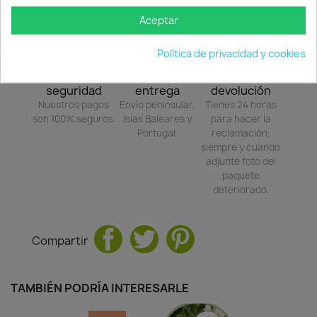
Aceptar
Política de privacidad y cookies
Política de
Política de
Política de
seguridad
entrega
devolución
Nuestros pagos
Envío peninsular,
Tienes 24 horas
son 100% seguros.
Islas Baleares y
para hacer la
Portugal.
reclamación,
siempre y cuando
adjunte foto del
paquete
deteriorado.
Compartir
TAMBIÉN PODRÍA INTERESARLE