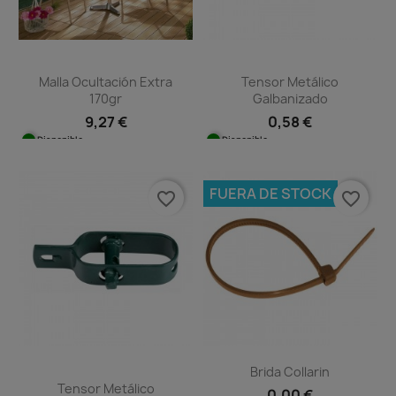
Malla Ocultación Extra
Tensor Metálico
170gr
Galbanizado
9,27 €
0,58 €
Disponible
Disponible
FUERA DE STOCK
favorite_border
favorite_border
Brida Collarin
Tensor Metálico
0,00 €