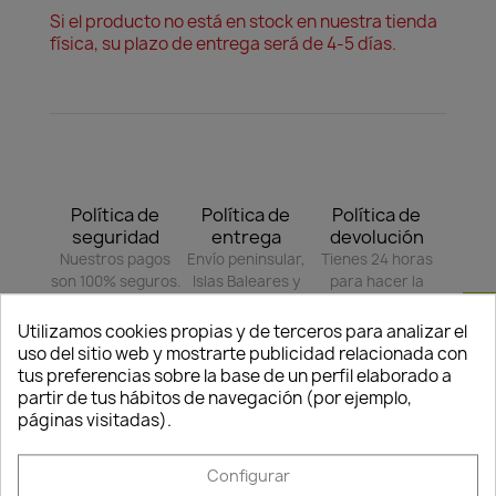
Si el producto no está en stock en nuestra tienda
física, su plazo de entrega será de 4-5 días.
Política de
Política de
Política de
seguridad
entrega
devolución
Nuestros pagos
Envío peninsular,
Tienes 24 horas
son 100% seguros.
Islas Baleares y
para hacer la
Portugal.
reclamación,
Consentimiento de cookies
siempre y cuando
Utilizamos cookies propias y de terceros para analizar el
adjunte foto del
uso del sitio web y mostrarte publicidad relacionada con
paquete
tus preferencias sobre la base de un perfil elaborado a
deteriorado.
partir de tus hábitos de navegación (por ejemplo,
páginas visitadas).
Compartir
Configurar