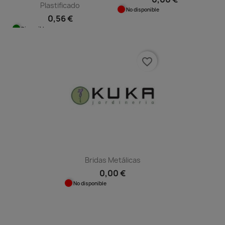
Plastificado
No disponible
0,56 €
Disponible
favorite_border
Bridas Metálicas
0,00 €
No disponible