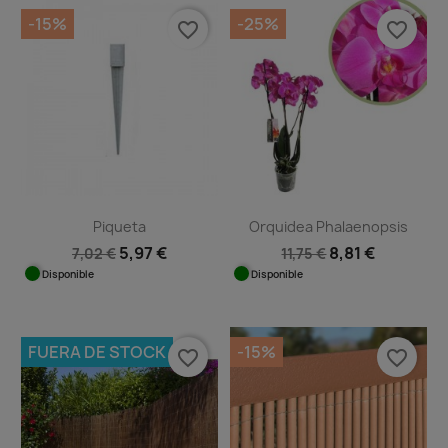
-15%
-25%
favorite_border
favorite_border
Piqueta
Orquidea Phalaenopsis
5,97 €
8,81 €
7,02 €
11,75 €
Disponible
Disponible
FUERA DE STOCK
-15%
favorite_border
favorite_border