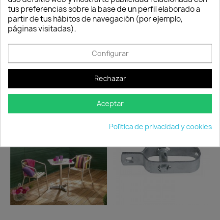
tus preferencias sobre la base de un perfil elaborado a
adjunte foto del
partir de tus hábitos de navegación (por ejemplo,
paquete
páginas visitadas).
deteriorado.
Configurar
Compartir
Rechazar
TAMBIÉN PODRÍA INTERESARLE
Aceptar
favorite_border
favorite_border
Política de privacidad y cookies