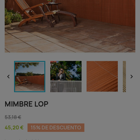


MIMBRE LOP
53,18 €
45,20 €
15% DE DESCUENTO