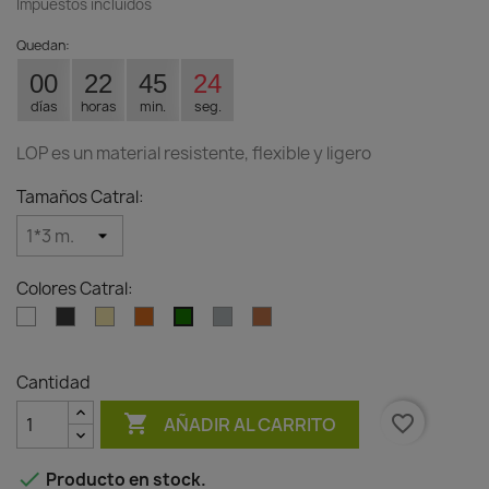
Impuestos incluidos
Quedan:
00
22
45
24
días
horas
min.
seg.
LOP es un material resistente, flexible y ligero
Tamaños Catral:
Colores Catral:
Blanco
Antracita
Bambu
Madera
Gris
Teja
Verde
Cantidad

favorite_border
AÑADIR AL CARRITO

Producto en stock.