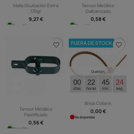
Malla Ocultación Extra
Tensor Metálico
170gr
Galbanizado
9,27 €
0,58 €
Disponible
Disponible
FUERA DE STOCK
favorite_border
favorite_border
Quedan:
00
22
45
24
días
horas
min.
seg.
Brida Collarin
Tensor Metálico
0,00 €
Plastificado
No disponible
0,56 €
Disponible