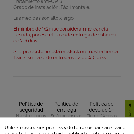
Tratamiento anti-UV: Sí.
Grado de instalación: Fácil montaje.
Las medidas son alto x largo.
El mimbre de 1x2m se consideran mercancía
pesada, por eso el plazo de entrega de éstas es
de 2-3 días.
Si el producto no está en stock en nuestra tienda
física, su plazo de entrega será de 4-5 días.
Política de
Política de
Política de
Consentimiento de cookies
seguridad
entrega
devolución
Nuestros pagos
Envío peninsular,
Tienes 24 horas
son 100% seguros.
Islas Baleares y
para hacer la
Utilizamos cookies propias y de terceros para analizar el
Portugal.
reclamación,
uso del sitio web y mostrarte publicidad relacionada con
siempre y cuando