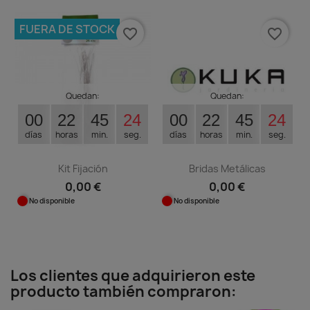
FUERA DE STOCK
favorite_border
favorite_border
Quedan:
Quedan:
00
22
45
24
00
22
45
24
días
horas
min.
seg.
días
horas
min.
seg.
Kit Fijación
Bridas Metálicas
0,00 €
0,00 €
No disponible
No disponible
Los clientes que adquirieron este
producto también compraron: