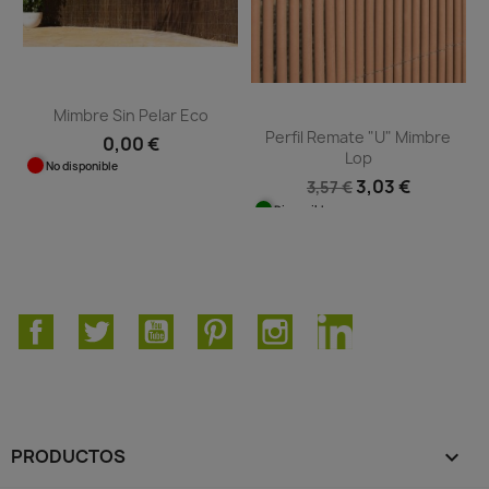
Mimbre Sin Pelar Eco
Perfil Remate "U" Mimbre
0,00 €
Lop
No disponible
3,03 €
3,57 €
Disponible
Facebook
Twitter
YouTube
Pinterest
Instagram
LinkedIn
PRODUCTOS
