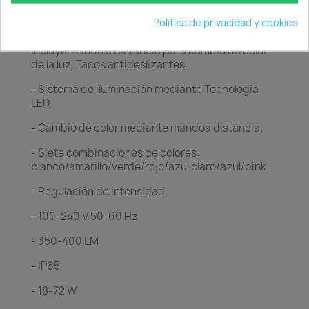
Iluminable. Posibilidad de cable transparente e
Política de privacidad y cookies
interruptor solo para interior.
Incluye mando a distancia para cambio de color
de la luz. Tacos antideslizantes.
- Sistema de iluminación mediante Tecnología
LED.
- Cambio de color mediante mandoa distancia.
- Siete combinaciones de colores:
blanco/amarillo/verde/rojo/azul claro/azul/pink.
- Regulación de intensidad.
- 100-240 V 50-60 Hz
- 350-400 LM
- IP65
- 18-72 W