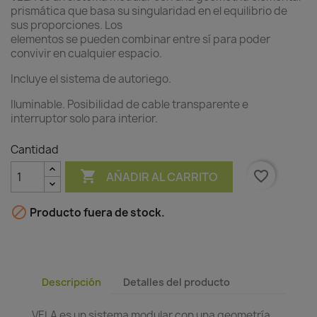
prismática que basa su singularidad en el equilibrio de
sus proporciones. Los
elementos se pueden combinar entre sí para poder
convivir en cualquier espacio.
Incluye el sistema de autoriego.
Iluminable. Posibilidad de cable transparente e
interruptor solo para interior.
Cantidad

favorite_border
AÑADIR AL CARRITO

Producto fuera de stock.
Descripción
Detalles del producto
VELA es un sistema modular con una geometría