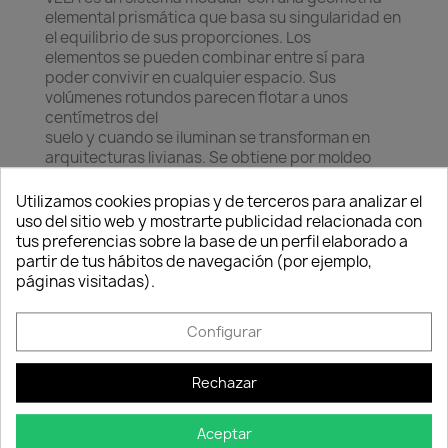
elemental prismática que basa su singularidad en
el equilibrio de sus proporciones. Los
elementos se pueden combinar entre sí para
poder convivir en cualquier espacio. Sus
volúmenes rotundos parecen flotar a unos
centímetros del
suelo y cuando se iluminan se transforman en
arquitecturas livianas. Se obtiene por moldeo
rotacional de polietileno lineal de baja densidad.
Consentimiento de cookies
Es un material 100% reciclable que soporta
Utilizamos cookies propias y de terceros para analizar el
condiciones climáticas extremas, desde -60ºC
uso del sitio web y mostrarte publicidad relacionada con
hasta 80ºC, además de resistente a los rayos UVI
tus preferencias sobre la base de un perfil elaborado a
y dota ligereza al producto. VONDOM ofrece esta
partir de tus hábitos de navegación (por ejemplo,
colección acabados mate, brillo o de color y está
páginas visitadas).
preparada para incorporar luz.
Configurar
Fabricado en resina de polietileno mediante
moldeo rotacional con doble pared. 100%
Reciclable. Apto para exterior e interior.
Rechazar
Disponible en varios acabados.
Incluye el sistema de autoriego.
Aceptar