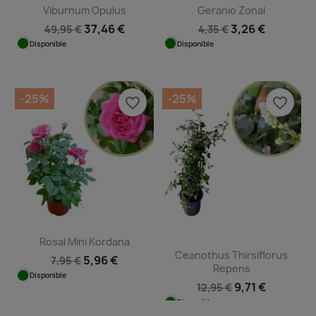
Viburnum Opulus
Geranio Zonal
37,46 €
3,26 €
49,95 €
4,35 €
Disponible
Disponible
-25%
-25%
favorite_border
favorite_border
Rosal Mini Kordana
Ceanothus Thirsiflorus
5,96 €
7,95 €
Repens
Disponible
9,71 €
12,95 €
Disponible