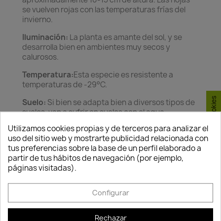
se vuelven rojas con las temperaturas frías del
invierno.
Iluminación:
La planta es amante del sol, y se
desarrolla bien en ambientes muy secos y
calurosos.
Temperatura:
Esta especie es resistente a
temperaturas de -29°C.
Consentimiento de cookies
Suelo:
Si bien se adapta bien a diversos tipos de
suelos, van a sufrir en suelos con el agua
estancada, y por lo tanto prefiere suelos bien
Utilizamos cookies propias y de terceros para analizar el
drenados, o incluso el terreno rocoso.
uso del sitio web y mostrarte publicidad relacionada con
tus preferencias sobre la base de un perfil elaborado a
partir de tus hábitos de navegación (por ejemplo,
páginas visitadas).
Configurar
Política de
Política de
Política de
seguridad
entrega
devolución
Rechazar