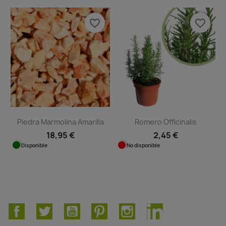
favorite_border
favorite_border
Piedra Marmolina Amarilla
Romero Officinalis
18,95 €
2,45 €
Disponible
No disponible
Facebook
Twitter
YouTube
Pinterest
Instagram
LinkedIn