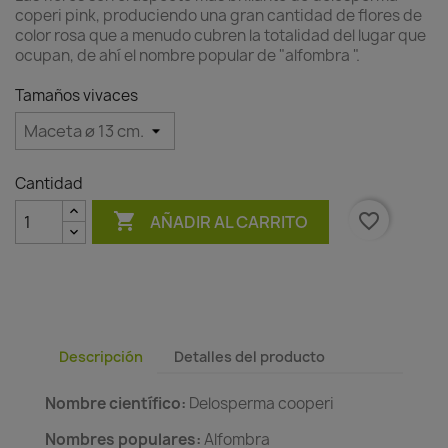
coperi pink, produciendo una gran cantidad de flores de
color rosa que a menudo cubren la totalidad del lugar que
ocupan, de ahí el nombre popular de "alfombra ".
Tamaños vivaces
Cantidad

favorite_border
AÑADIR AL CARRITO
Descripción
Detalles del producto
Nombre científico:
Delosperma cooperi
Nombres populares:
Alfombra