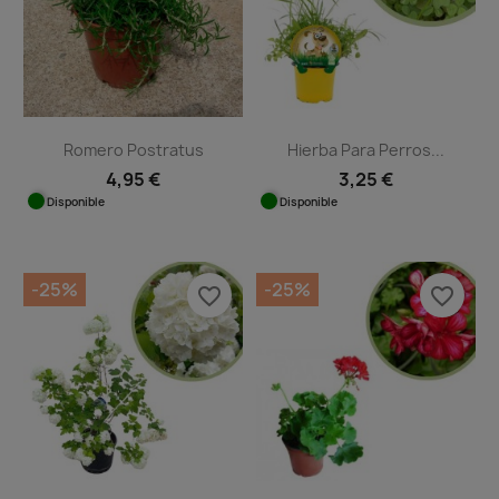
Romero Postratus
Hierba Para Perros...
4,95 €
3,25 €
Disponible
Disponible
-25%
-25%
favorite_border
favorite_border