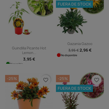
FUERA DE STOCK
Gazania Gazoo
Guindilla Picante Hot
2,96 €
3,95 €
Lemon...
No disponible
3,95 €
Disponible
-25%
-25%
favorite_border
favorite_border
FUERA DE STOCK