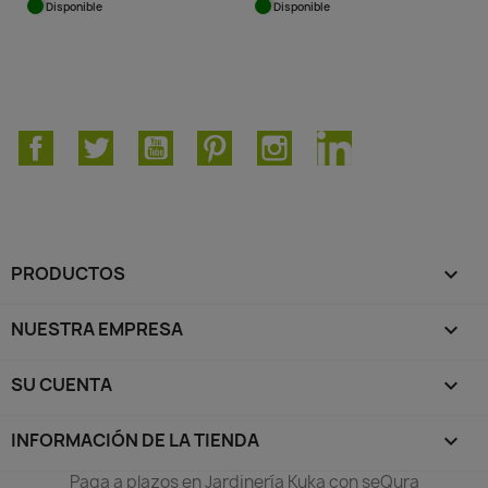
Disponible
Disponible
Facebook
Twitter
YouTube
Pinterest
Instagram
LinkedIn
PRODUCTOS

NUESTRA EMPRESA

SU CUENTA

INFORMACIÓN DE LA TIENDA
keyboard_arrow_down
Paga a plazos en Jardinería Kuka con seQura