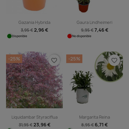
Gazania Hybrida
Gaura Lindheimeri
2,96 €
7,46 €
3,95 €
9,95 €
Disponible
No disponible
-25%
-25%
favorite_border
favorite_border
Liquidambar Styraciflua
Margarita Reina
23,96 €
6,71 €
31,95 €
8,95 €