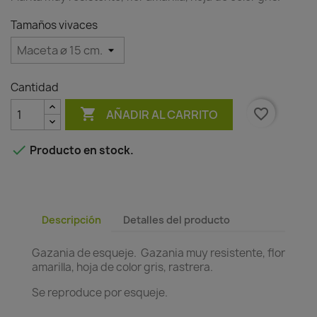
Tamaños vivaces
Cantidad

favorite_border
AÑADIR AL CARRITO

Producto en stock.
Descripción
Detalles del producto
Gazania de esqueje. Gazania muy resistente, flor
amarilla, hoja de color gris, rastrera.
Se reproduce por esqueje.