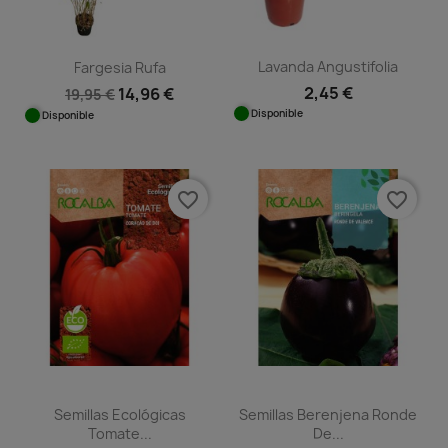
Lavanda Angustifolia
Fargesia Rufa
2,45 €
14,96 €
19,95 €
Disponible
Disponible
favorite_border
favorite_border
Semillas Ecológicas
Semillas Berenjena Ronde
Tomate...
De...