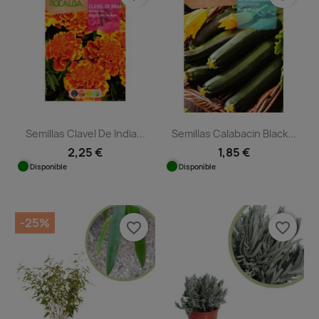
Semillas Clavel De India...
Semillas Calabacin Black...
2,25 €
1,85 €
Disponible
Disponible
-25%
favorite_border
favorite_border