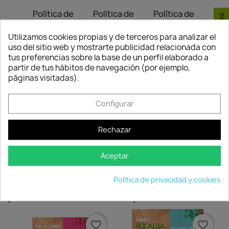
Política de
Política de
Política de
Consentimiento de cookies
seguridad
entrega
devolución
Nuestros pagos
Envío peninsular,
Tienes 24 horas
Utilizamos cookies propias y de terceros para analizar el
son 100% seguros.
Islas Baleares y
para hacer la
uso del sitio web y mostrarte publicidad relacionada con
Portugal.
reclamación,
tus preferencias sobre la base de un perfil elaborado a
siempre y cuando
partir de tus hábitos de navegación (por ejemplo,
adjunte foto del
páginas visitadas).
paquete
deteriorado.
Configurar
Rechazar
Compartir
Aceptar
Política de privacidad y cookies
Los clientes que adquirieron este
producto también compraron:
favorite_border
favorite_border