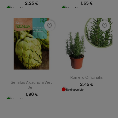
2,25 €
1,65 €
Disponible
Disponible
favorite_border
favorite_border
Romero Officinalis
Semillas Alcachofa Vert
2,45 €
De...
No disponible
1,90 €
Disponible