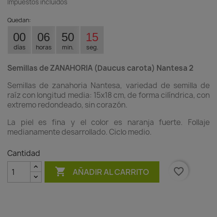
Impuestos incluidos
Quedan:
00
06
50
15
días
horas
min.
seg.
Semillas de ZANAHORIA (Daucus carota) Nantesa 2
Semillas de zanahoria Nantesa, variedad de semilla de
raíz con longitud media: 15x18 cm, de forma cilíndrica, con
extremo redondeado, sin corazón.
La piel es fina y el color es naranja fuerte. Follaje
medianamente desarrollado. Ciclo medio.
Cantidad

favorite_border
AÑADIR AL CARRITO