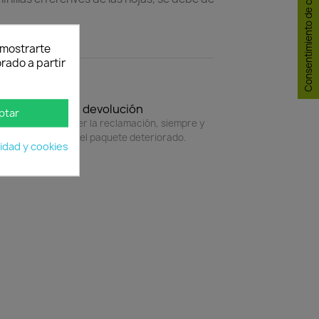
Consentimiento de cookies
y mostrarte
rado a partir
Política de devolución
ptar
4 horas para hacer la reclamación, siempre y
do adjunte foto del paquete deteriorado.
cidad y cookies