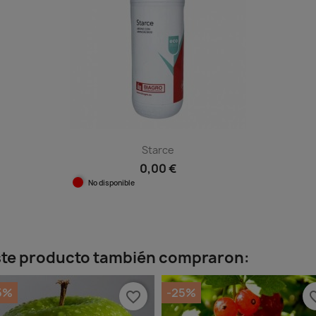
Starce
0,00 €
No disponible
Vista rápida

este producto también compraron:
5%
-25%
favorite_border
favorit