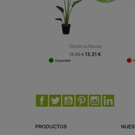
Strelitzia Nicolai
13,31 €
17,75 €
Disponible
Vista rápida

Facebook
Twitter
YouTube
Pinterest
Instagram
LinkedIn
PRODUCTOS
NUES