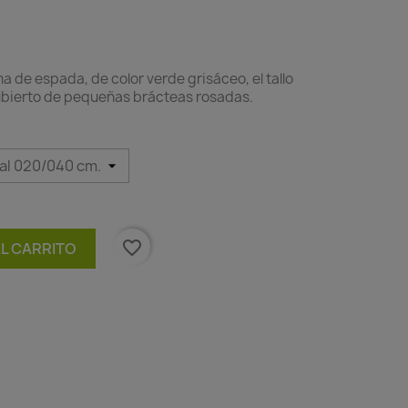
a de espada, de color verde grisáceo, el tallo
 cubierto de pequeñas brácteas rosadas.
favorite_border
AL CARRITO