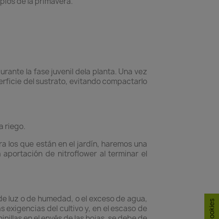
ipios de la primavera.
urante la fase juvenil dela planta. Una vez
rficie del sustrato, evitando compactarlo
 riego.
ra los que están en el jardín, haremos una
aportación de nitroflower al terminar el
de luz o de humedad, o el exceso de agua,
exigencias del cultivo y, en el escaso de
illas en el envés de las hojas, se debe de