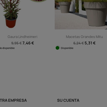
Gaura Lindheimeri
Macetas Grandes Mitu
7,46 €
5,31 €
9,95 €
6,24 €
No disponible
Disponible
Vista rápida
Vista rápida


TRA EMPRESA
SU CUENTA