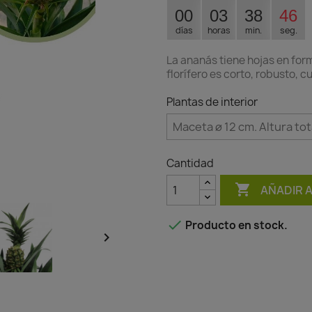
00
03
38
45
días
horas
min.
seg.
La ananás tiene hojas en form
florífero es corto, robusto,
Plantas de interior
Cantidad

AÑADIR 

Producto en stock.
