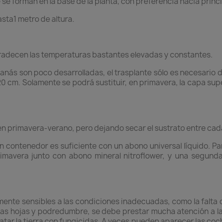
 se forman en la base de la planta, con preferencia hacia princ
sta1 metro de altura.
radecen las temperaturas bastantes elevadas y constantes.
anás son poco desarrolladas, el trasplante sólo es necesario d
0 cm. Solamente se podrá sustituir, en primavera, la capa supe
primavera-verano, pero dejando secar el sustrato entre cada
n contenedor es suficiente con un abono universal líquido. Pa
imavera junto con abono mineral nitroflower, y una segunda 
ente sensibles a las condiciones inadecuadas, como la falta 
as hojas y podredumbre, se debe prestar mucha atención a las 
r la tierra con fungicidas. A veces pueden aparecer las cochin