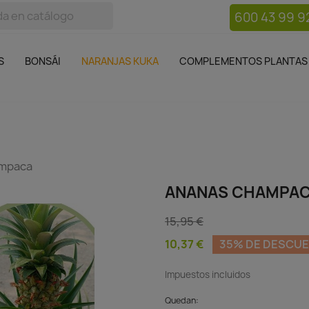
600 43 99 9
bos
Bonsái
Macetas
Complementos plantas
Mue

S
BONSÁI
NARANJAS KUKA
COMPLEMENTOS PLANTAS
ampaca
ANANAS CHAMPA
15,95 €
10,37 €
35% DE DESCU
Impuestos incluidos
Quedan: