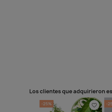
Los clientes que adquirieron 
-25%
-2
favorite_border