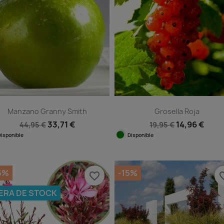
Manzano Granny Smith
Grosella Roja
33,71 €
14,96 €
44,95 €
19,95 €
Disponible
Disponible
Vista rápida
Vista rápida


5%
-15%
favorite_border
favorit
ERA DE STOCK