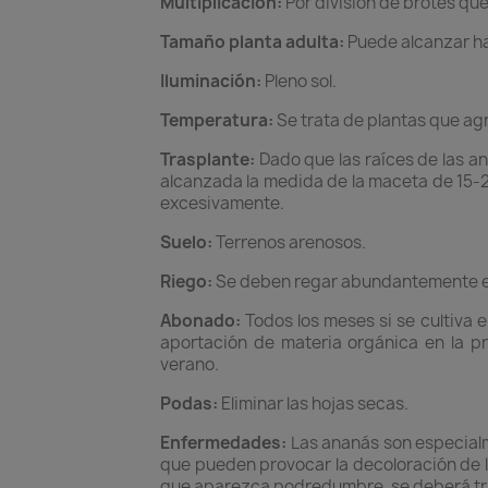
Multiplicación:
Por división de brotes que
Tamaño planta adulta:
Puede alcanzar ha
Iluminación:
Pleno sol.
Temperatura:
Se trata de plantas que ag
Trasplante:
Dado que las raíces de las an
alcanzada la medida de la maceta de 15-2
excesivamente.
Suelo:
Terrenos arenosos.
Riego:
Se deben regar abundantemente en 
Abonado:
Todos los meses si se cultiva e
aportación de materia orgánica en la pr
verano.
Podas:
Eliminar las hojas secas.
Enfermedades:
Las ananás son especialm
que pueden provocar la decoloración de l
que aparezca podredumbre, se deberá trata