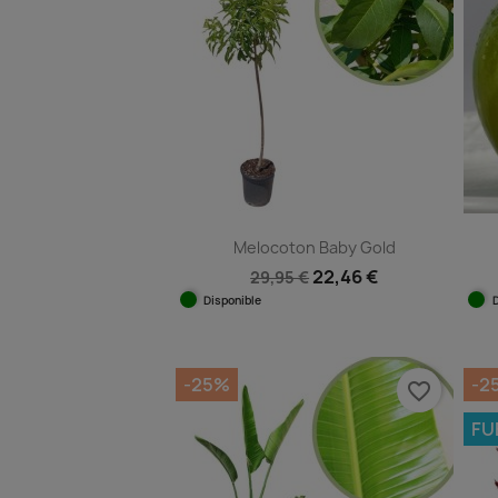
Melocoton Baby Gold
22,46 €
29,95 €
Disponible
Vista rápida

-25%
-2
favorite_border
FU