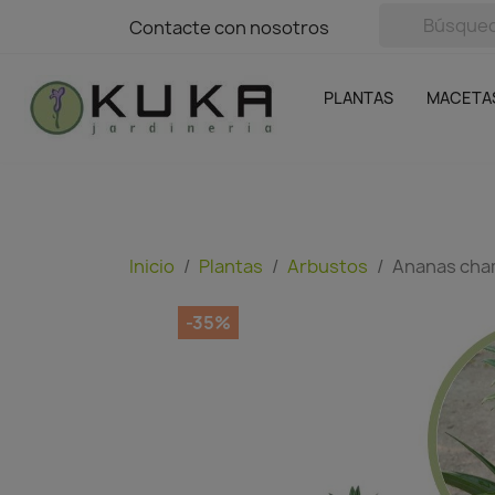
avigation
Contacte con nosotros
Contacte con nosotros
Plantas
Naranjas Kuka
Casa y Jardín
Semillas y bul
Ofertas
SIN GASTOS DE ENVÍO
PLANTAS
MACETA
Inicio
Plantas
Arbustos
Ananas ch
-35%