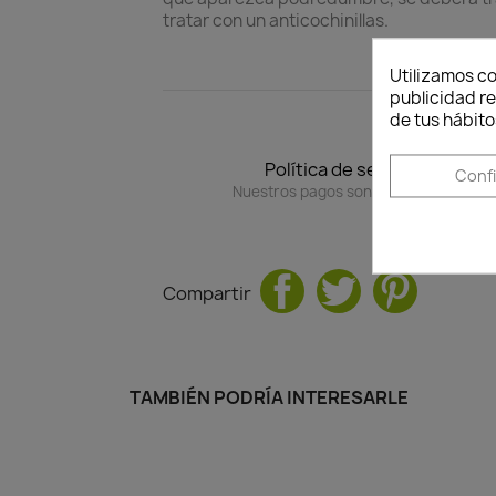
tratar con un anticochinillas.
Utilizamos co
publicidad re
de tus hábito
Política de seguridad
Conf
Nuestros pagos son 100% seguros.
Compartir
TAMBIÉN PODRÍA INTERESARLE