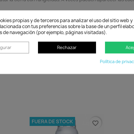
okies propias y de terceros para analizar el uso del sitio web 
lacionada con tus preferencias sobre la base de un perfil elabo
s de navegación (por ejemplo, páginas visitadas).
Política de entrega
igurar
Rechazar
Ace
Envío peninsular, Islas Baleares y Portugal.
Tienes 2
cuan
Política de priva
FUERA DE STOCK
favorite_border