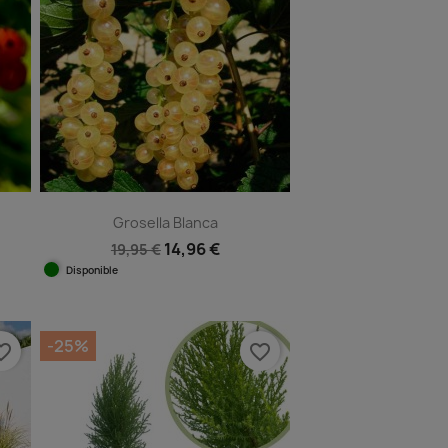
Grosella Blanca
14,96 €
19,95 €
Disponible
Vista rápida

-25%
e_border
favorite_border