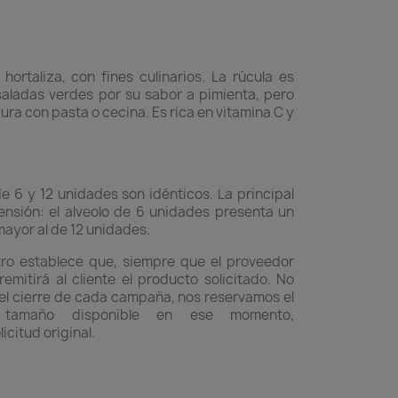
hortaliza, con fines culinarios. La rúcula es
aladas verdes por su sabor a pimienta, pero
a con pasta o cecina. Es rica en vitamina C y
de 6 y 12 unidades son idénticos. La principal
ensión: el alveolo de 6 unidades presenta un
yor al de 12 unidades.
tro establece que, siempre que el proveedor
emitirá al cliente el producto solicitado. No
y el cierre de cada campaña, nos reservamos el
 tamaño disponible en ese momento,
citud original.