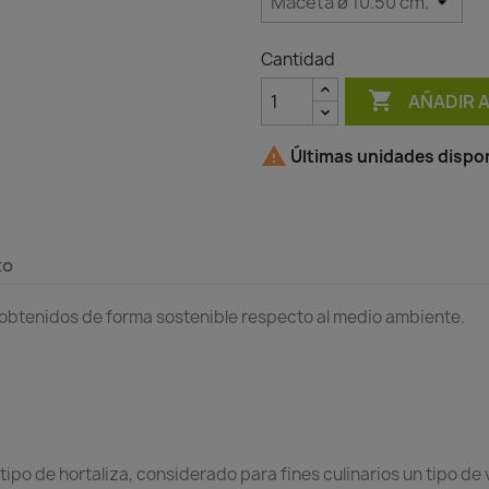
Cantidad

AÑADIR 

Últimas unidades dispon
to
 obtenidos de forma sostenible respecto al medio ambiente.
n tipo de hortaliza, considerado para fines culinarios un tipo de