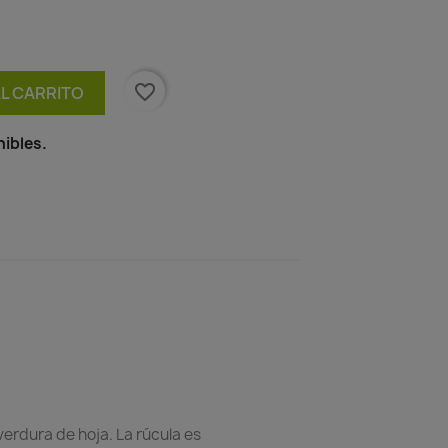
favorite_border
AL CARRITO
ibles.
 verdura de hoja. La rúcula es