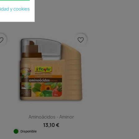
cidad y cookies
e_border
favorite_border
Aminoácidos - Aminor
13,10 €
Disponible