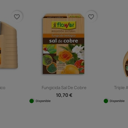
Vista rápida
Vista rápida


favorite_border
favorite_border
ico
Fungicida Sal De Cobre
Triple 
10,70 €
Disponible
Disponible
ida
Vista rápida
