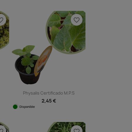
e_border
favorite_border
Physalis Certificado M.P.S
2,45 €
Disponible
Vista rápida

e_border
favorite_border