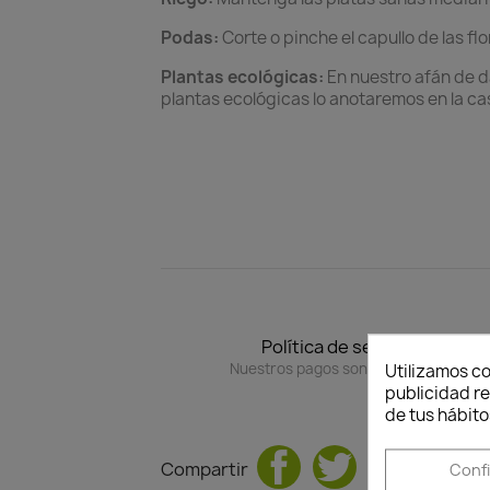
Podas:
Corte o pinche el capullo de las f
Plantas ecológicas:
En nuestro afán de d
plantas ecológicas lo anotaremos en la cas
Política de seguridad
Nuestros pagos son 100% seguros.
Utilizamos co
publicidad re
de tus hábito
Compartir
Conf