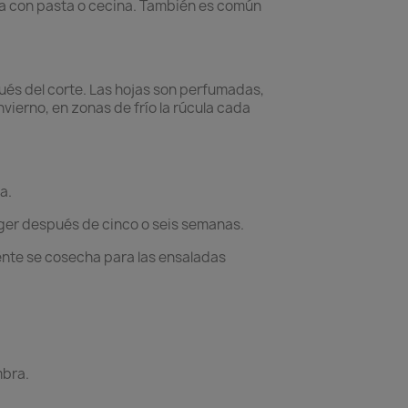
a con pasta o cecina. También es común
spués del corte. Las hojas son perfumadas,
vierno, en zonas de frío la rúcula cada
a.
coger después de cinco o seis semanas.
ente se cosecha para las ensaladas
mbra.