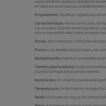
especialmente usada en ensaladas verdes
en Italia su uso en pizzas, añadiéndosela s
Propiedades:
Diurética, digestiva y afrod
Características:
Planta ramificada, de ho
con un sabor que recuerda la avellana, cu
año va creciendo más y más; en zonas muy 
Flores:
Son cremosas y veteadas de púrp
Frutos:
Las semillas se procesan y se conv
Multiplicación:
Siembre las semillas en p
Tamaño planta adulta:
Es de crecimiento
cuando las hojas son jóvenes y tiernas.
Iluminación:
En invierno puede estar perf
Temperatura:
Es de invierno, no soporta 
Suelo:
Si el suelo es muy ácido, deberá añ
Riego:
Mantenga las platas sanas mediant