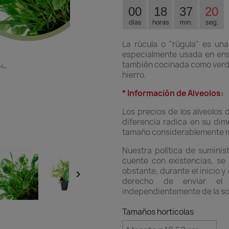
00
18
37
19
días
horas
min.
seg.
La rúcula o "rúgula" es una 
especialmente usada en ens
también cocinada como verdur
hierro.
* Información de Alveolos:
Los precios de los alveolos 
diferencia radica en su dim
tamaño considerablemente ma
Nuestra política de suminis
cuente con existencias, se r
obstante, durante el inicio 

derecho de enviar el
independientemente de la soli
Tamaños horticolas