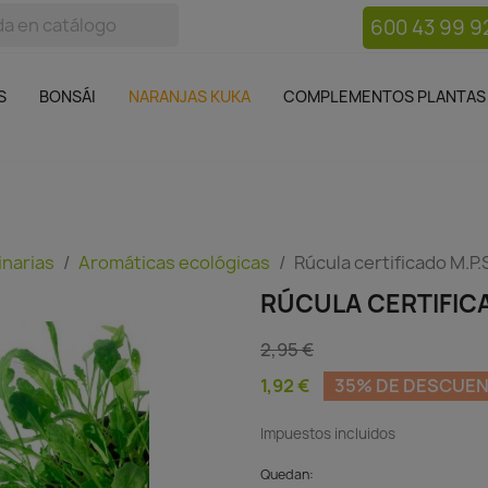
600 43 99 9
bos
Bonsái
Macetas
Complementos plantas
Mue

S
BONSÁI
NARANJAS KUKA
COMPLEMENTOS PLANTAS
inarias
Aromáticas ecológicas
Rúcula certificado M.P.
RÚCULA CERTIFICA
2,95 €
1,92 €
35% DE DESCUE
Impuestos incluidos
Quedan: