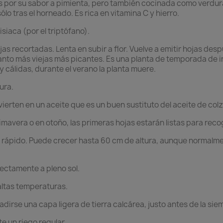
 por su sabor a pimienta, pero también cocinada como verdur
ólo tras el horneado. Es rica en vitamina C y hierro.
isiaca (por el triptófano).
jas recortadas. Lenta en subir a flor. Vuelve a emitir hojas de
anto más viejas más picantes. Es una planta de temporada de in
cálidas, durante el verano la planta muere.
ura.
ierten en un aceite que es un buen sustituto del aceite de colz
rimavera o en otoño, las primeras hojas estarán listas para re
 rápido. Puede crecer hasta 60 cm de altura, aunque normalm
ectamente a pleno sol.
altas temperaturas.
adirse una capa ligera de tierra calcárea, justo antes de la sie
e un riego regular.