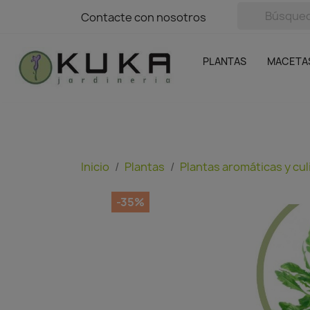
avigation
Contacte con nosotros
Contacte con nosotros
Plantas
Naranjas Kuka
Casa y Jardín
Semillas y bul
Ofertas
SIN GASTOS DE ENVÍO
PLANTAS
MACETA
Inicio
Plantas
Plantas aromáticas y cul
-35%