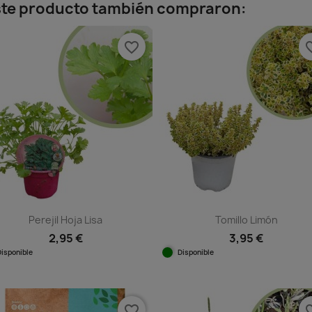
este producto también compraron:
favorite_border
favorit
Perejil Hoja Lisa
Tomillo Limón
2,95 €
3,95 €
Disponible
Disponible
Vista rápida
Vista rápida


favorite_border
favorit