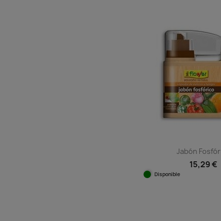
Vista rápida

Jabón Fosfór
15,29 €
Disponible
Vista ráp
