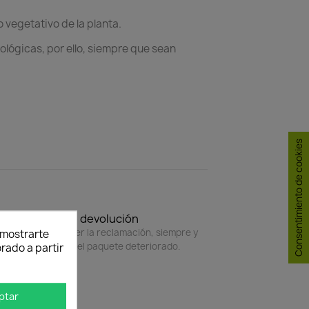
 vegetativo de la planta.
lógicas, por ello, siempre que sean
Consentimiento de cookies
Política de devolución
4 horas para hacer la reclamación, siempre y
y mostrarte
do adjunte foto del paquete deteriorado.
rado a partir
ptar