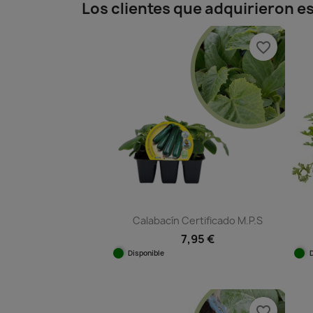
Los clientes que adquirieron 
favorite_border
Calabacín Certificado M.P.S
7,95 €
Disponible
Vista rápida

favorite_border