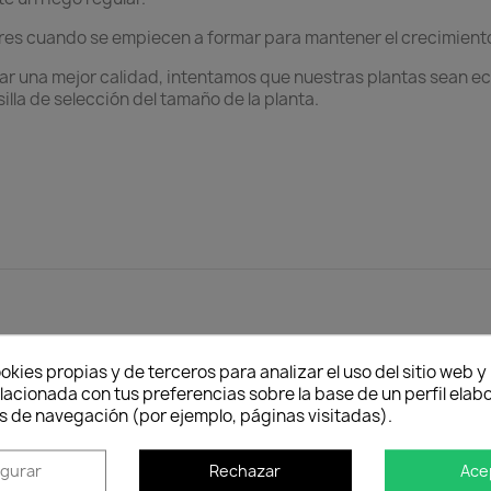
lores cuando se empiecen a formar para mantener el crecimiento
ar una mejor calidad, intentamos que nuestras plantas sean eco
illa de selección del tamaño de la planta.
Política de entrega
Envío peninsular, Islas Baleares y Portugal.
Tienes 2
okies propias y de terceros para analizar el uso del sitio web 
cuan
lacionada con tus preferencias sobre la base de un perfil elabo
s de navegación (por ejemplo, páginas visitadas).
igurar
Rechazar
Ace