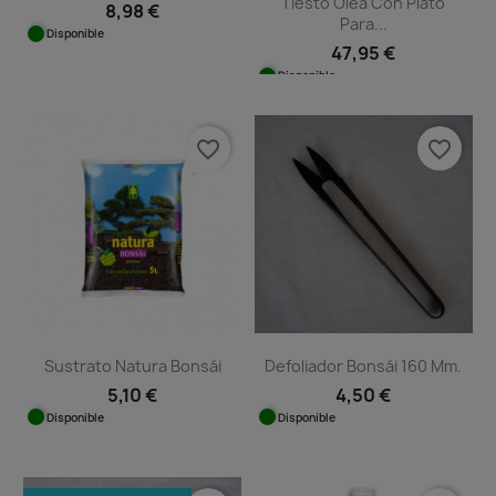
Tiesto Olea Con Plato
8,98 €
Para...
Disponible
47,95 €
Disponible
favorite_border
favorite_border
Sustrato Natura Bonsái
Defoliador Bonsái 160 Mm.
5,10 €
4,50 €
Disponible
Disponible