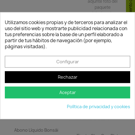
Consentimiento de cookies
adjunte foto del
paquete
deteriorado.
Utilizamos cookies propias y de terceros para analizar el
uso del sitio web y mostrarte publicidad relacionada con
tus preferencias sobre la base de un perfil elaborado a
Compartir
partir de tus hábitos de navegación (por ejemplo,
páginas visitadas).
TAMBIÉN PODRÍA INTERESARLE
Configurar
favorite_border
favorite_border
Rechazar
Aceptar
Política de privacidad y cookies
Abono Líquido Bonsái