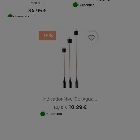
Para...
Disponible
34,95 €
Disponible
-15%
favorite_border
Indicador Nivel Del Agua...
10,29 €
12,10 €
Disponible