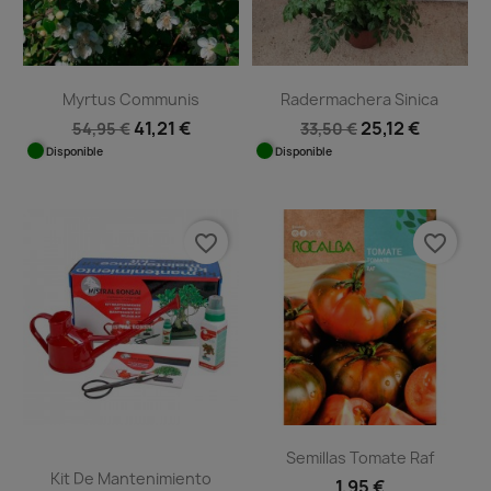
Myrtus Communis
Radermachera Sinica
41,21 €
25,12 €
54,95 €
33,50 €
Disponible
Disponible
favorite_border
favorite_border
Semillas Tomate Raf
Kit De Mantenimiento
1,95 €