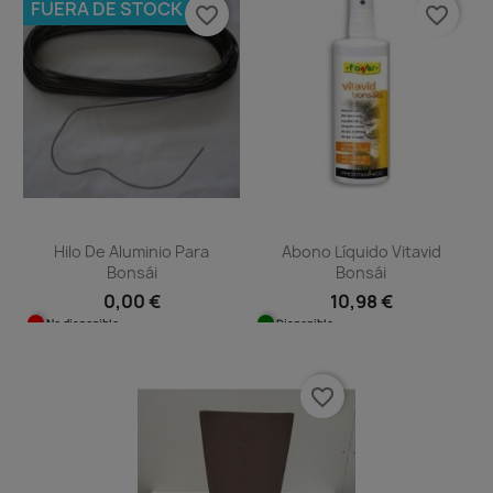
FUERA DE STOCK
favorite_border
favorite_border
Hilo De Aluminio Para
Abono Líquido Vitavid
Bonsái
Bonsái
0,00 €
10,98 €
No disponible
Disponible
favorite_border