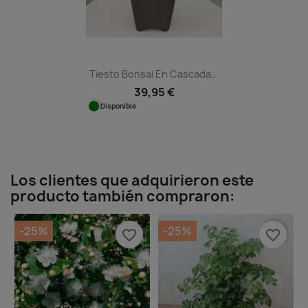
Tiesto Bonsai En Cascada...
39,95 €
Disponible
Los clientes que adquirieron este
producto también compraron:
-25%
-25%
favorite_border
favorite_border