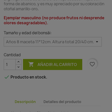
forma de abanico, y es muy apreciado por su coloración
otoñal amarillo-oro
.
Ejemplar masculino (no produce frutos ni desprende
olores desagradables).
Tamaño y edad del bonsái:
Cantidad

favorite_border
AÑADIR AL CARRITO

Producto en stock.
Descripción
Detalles del producto