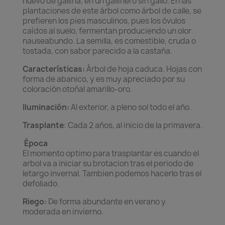
huevo de gallina, en un gallinero sin gallo. En las
plantaciones de este árbol como árbol de calle, se
prefieren los pies masculinos, pues los óvulos
caídos al suelo, fermentan produciendo un olor
nauseabundo. La semilla, es comestible, cruda o
tostada, con sabor parecido a la castaña.
Características:
Árbol de hoja caduca. Hojas con
forma de abanico, y es muy apreciado por su
coloración otoñal amarillo-oro.
Iluminación:
Al exterior, a pleno sol todo el año.
Trasplante
: Cada 2 años, al inicio de la primavera.
Época
El momento optimo para trasplantar es cuando el
arbol va a iniciar su brotacion tras el periodo de
letargo invernal. Tambien podemos hacerlo tras el
defoliado.
Riego:
De forma abundante en verano y
moderada en invierno.