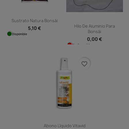
Sustrato Natura Bonsái
Hilo De Aluminio Para
5,10 €
Bonsái
Disponible
0,00 €
No disponible
favorite_border
Abono Líquido Vitavid