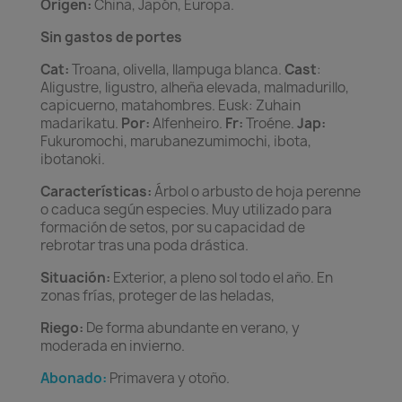
Origen:
China, Japón, Europa.
Sin gastos de portes
Cat:
Troana, olivella, llampuga blanca.
Cast
:
Aligustre, ligustro, alheña elevada, malmadurillo,
capicuerno, matahombres. Eusk: Zuhain
madarikatu.
Por:
Alfenheiro.
Fr:
Troéne.
Jap:
Fukuromochi, marubanezumimochi, ibota,
ibotanoki.
Características:
Árbol o arbusto de hoja perenne
o caduca según especies. Muy utilizado para
formación de setos, por su capacidad de
rebrotar tras una poda drástica.
Situación:
Exterior, a pleno sol todo el año. En
zonas frías, proteger de las heladas,
Riego:
De forma abundante en verano, y
moderada en invierno.
Abonado:
Primavera y otoño.