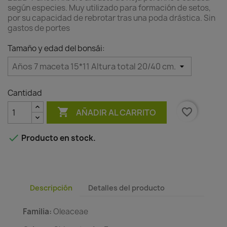
según especies. Muy utilizado para formación de setos,
por su capacidad de rebrotar tras una poda drástica. Sin
gastos de portes
Tamaño y edad del bonsái:
Cantidad

favorite_border
AÑADIR AL CARRITO

Producto en stock.
Descripción
Detalles del producto
Familia:
Oleaceae