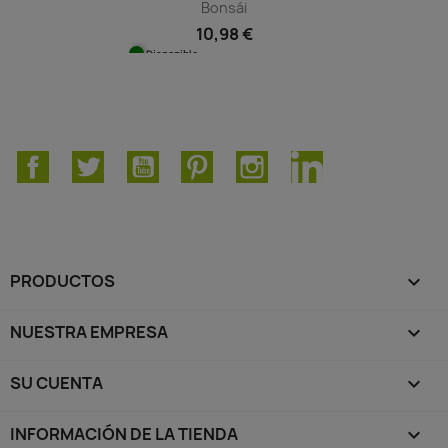
Bonsái
10,98 €
Disponible
Facebook
Twitter
YouTube
Pinterest
Instagram
LinkedIn
PRODUCTOS

NUESTRA EMPRESA

SU CUENTA

INFORMACIÓN DE LA TIENDA
keyboard_arrow_down