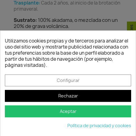
Trasplante:
Cada 2 años, al inicio de la brotación
primaveral.
Sustrato:
100% akadama, o mezclada con un
20% de grava volcánica.
Consentimiento de cookies
Utilizamos cookies propias y de terceros para analizar el
uso del sitio web y mostrarte publicidad relacionada con
Poda y pinzado:
La poda se realiza al inicio de
tus preferencias sobre la base de un perfil elaborado a
primavera. El pinzado, cuando el tallo ha
partir de tus hábitos de navegación (por ejemplo,
desarrollado 4 pares de hojas, cortar dejando dos
páginas visitadas).
pares.
Alambrado:
Todo el año.
Configurar
Rechazar
Curiosidades:
El jugo negro-rojizo de los frutos
sirve para teñir y es usado a veces para modificar
el color de los vinos, haciéndoles tomar
Aceptar
apariencia de más añejos.
Política de privacidad y cookies