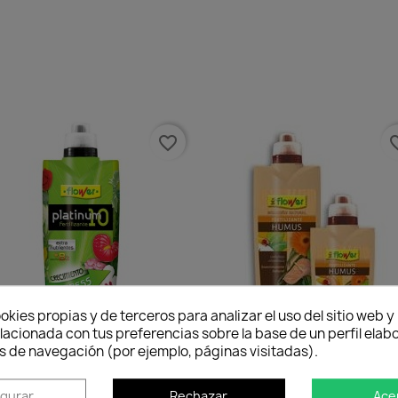
favorite_border
favorit
okies propias y de terceros para analizar el uso del sitio web 
lacionada con tus preferencias sobre la base de un perfil elabo
s de navegación (por ejemplo, páginas visitadas).
Abono Líquido Platinum 10
Abono Líquido Humus
10,27 €
8,50 €
igurar
Rechazar
Ace