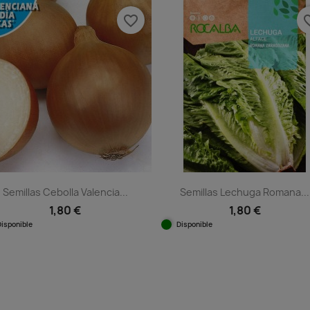
favorite_border
favorit
Semillas Cebolla Valencia...
Semillas Lechuga Romana...
1,80 €
1,80 €
Disponible
Disponible
Vista rápida
Vista rápida

