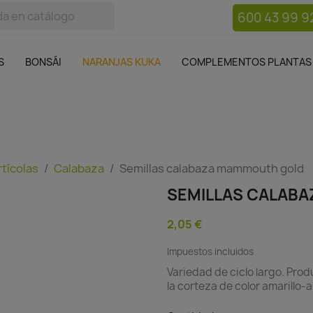
600 43 99 9
bos
Bonsái
Macetas
Complementos plantas
Mue

S
BONSÁI
NARANJAS KUKA
COMPLEMENTOS PLANTAS
rtícolas
Calabaza
Semillas calabaza mammouth gold
SEMILLAS CALAB
2,05 €
Impuestos incluidos
Variedad de ciclo largo. Prod
la corteza de color amarillo-