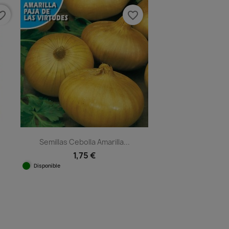
e_border
favorite_border
Semillas Cebolla Amarilla...
1,75 €
Disponible
Vista rápida
