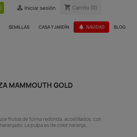
shopping_cart
shopping_cart
2


Carrito
Carrito
(0)
(0)
Iniciar sesión
Iniciar sesión
bles Jardín
Paquetes de productos
Outlet
park
SEMILLAS
CASA Y JARDÍN
NAVIDAD
BLOG
search
AZA MAMMOUTH GOLD
uce frutos de forma redonda, acostillados, con
anaranjado. La pulpa es de color naranja.