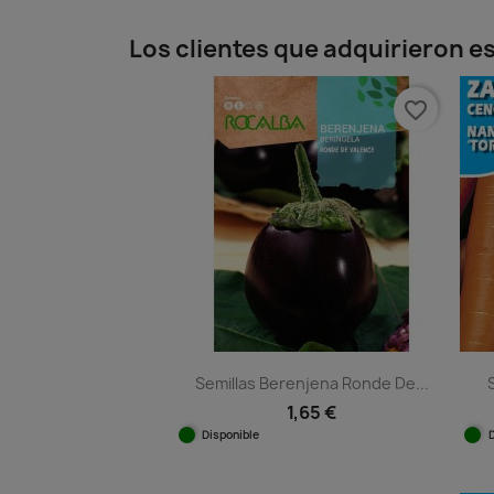
Los clientes que adquirieron 
favorite_border
Semillas Berenjena Ronde De...
1,65 €
Disponible
Vista rápida
