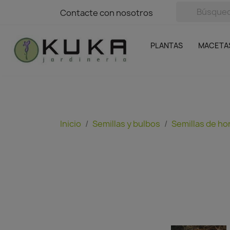
avigation
Contacte con nosotros
Contacte con nosotros
Plantas
Naranjas Kuka
Casa y Jardín
Semillas y bul
Ofertas
SIN GASTOS DE ENVÍO
PLANTAS
MACETA
Inicio
Semillas y bulbos
Semillas de ho