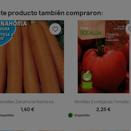
este producto también compraron:
favorite_border
favorit
Semillas Zanahoria Nantesa...
Semillas Ecológicas Tomate..
1,60 €
2,25 €
Disponible
Disponible
Vista rápida
Vista rápida

