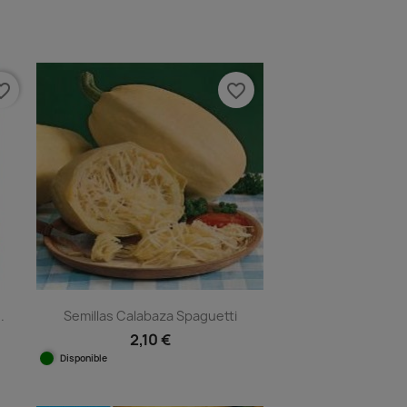
e_border
favorite_border
.
Semillas Calabaza Spaguetti
2,10 €
Disponible
Vista rápida
