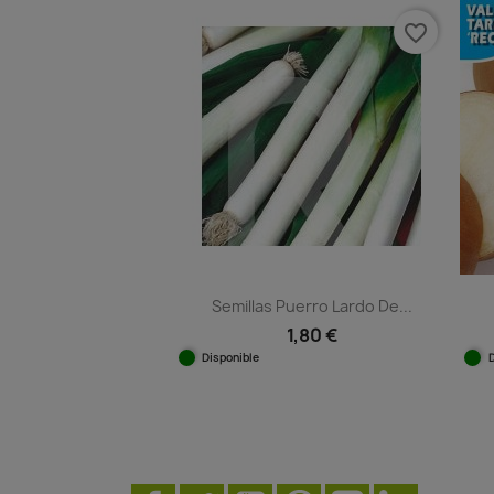
favorite_border
Semillas Puerro Lardo De...
1,80 €
Disponible
Vista rápida
