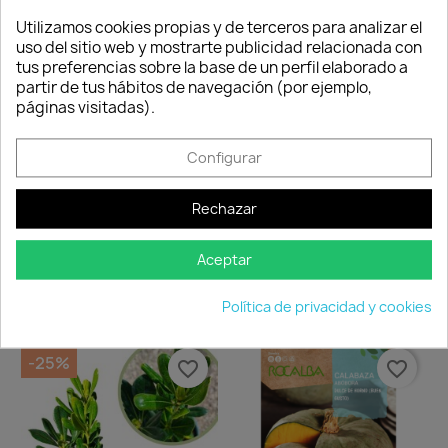
Consentimiento de cookies
son 100% seguros.
Islas Baleares y
para hacer la
Utilizamos cookies propias y de terceros para analizar el
Portugal.
reclamación,
uso del sitio web y mostrarte publicidad relacionada con
siempre y cuando
tus preferencias sobre la base de un perfil elaborado a
adjunte foto del
partir de tus hábitos de navegación (por ejemplo,
paquete
páginas visitadas).
deteriorado.
Configurar
Compartir
Rechazar
Aceptar
Los clientes que adquirieron este
Política de privacidad y cookies
producto también compraron:
-25%
favorite_border
favorite_border