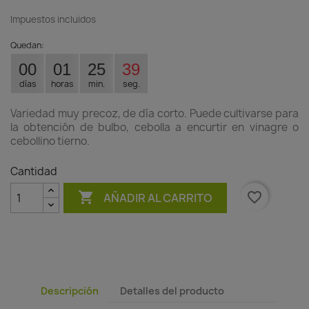
Impuestos incluidos
Quedan:
00
01
25
39
días
horas
min.
seg.
Variedad muy precoz, de día corto. Puede cultivarse para
la obtención de bulbo, cebolla a encurtir en vinagre o
cebollino tierno.
Cantidad

favorite_border
AÑADIR AL CARRITO
Descripción
Detalles del producto