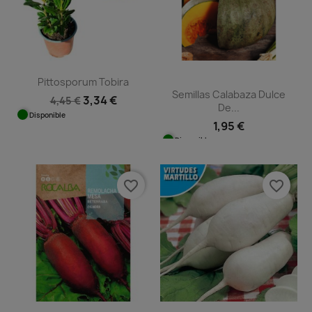
Pittosporum Tobira
Semillas Calabaza Dulce
3,34 €
4,45 €
De...
Disponible
1,95 €
Disponible
favorite_border
favorite_border