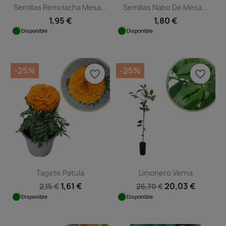
Semillas Remolacha Mesa...
Semillas Nabo De Mesa...
1,95 €
1,80 €
Disponible
Disponible
-25%
-25%
favorite_border
favorite_border
Tagete Patula
Limonero Verna
1,61 €
20,03 €
2,15 €
26,70 €
Disponible
Disponible