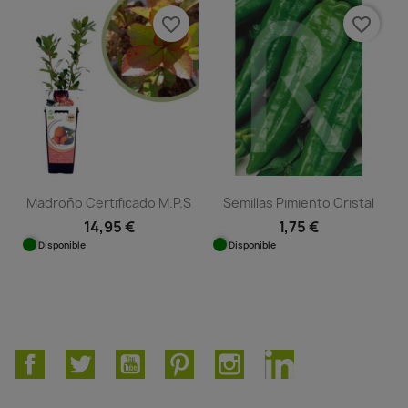
favorite_border
favorite_border
Madroño Certificado M.P.S
Semillas Pimiento Cristal
14,95 €
1,75 €
Disponible
Disponible
Facebook
Twitter
YouTube
Pinterest
Instagram
LinkedIn