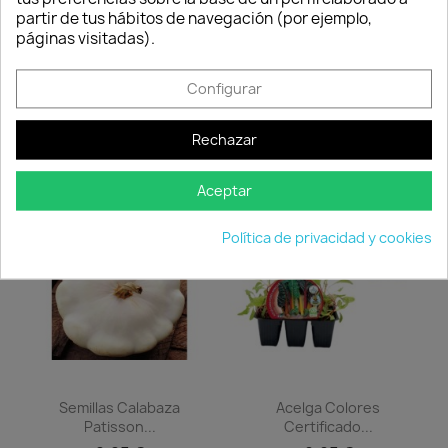
Consentimiento de cookies
Compartir
partir de tus hábitos de navegación (por ejemplo,
páginas visitadas).
Configurar
Los clientes que adquirieron este
producto también compraron:
Rechazar
Aceptar
favorite_border
favorite_border
Política de privacidad y cookies
Semillas Calabaza
Acelga Colores
Patisson...
Certificado...