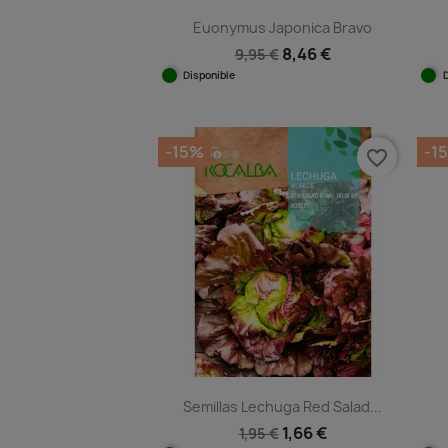
Euonymus Japonica Bravo
8,46 €
9,95 €
Disponible
Vista rápida

-15%
-1
favorite_border
Semillas Lechuga Red Salad...
1,66 €
1,95 €