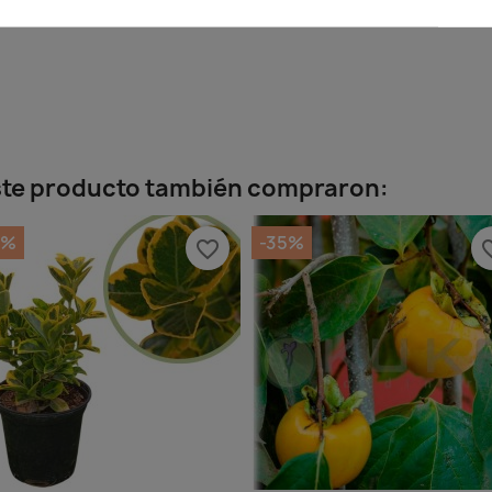
este producto también compraron:
5%
-35%
favorite_border
favorit