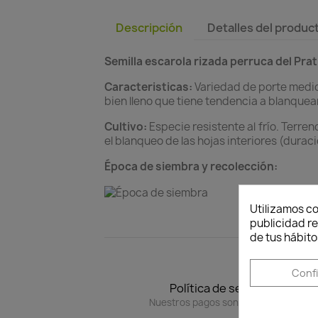
Descripción
Detalles del produc
Semilla escarola rizada perruca del Prat
Caracteristicas:
Variedad de porte medio.
bien lleno que tiene tendencia a blanquea
Cultivo:
Especie resistente al frío. Terre
el blanqueo de las hojas interiores (durac
Época de siembra y recolección:
Utilizamos co
publicidad re
de tus hábito
Conf
Política de seguridad
Nuestros pagos son 100% seguros.