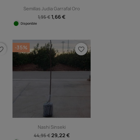
Semillas Judia Garrafal Oro
1,66 €
1,95 €
Disponible
Vista rápida

-35%
e_border
favorite_border
Nashi Sinseki
29,22 €
44,95 €