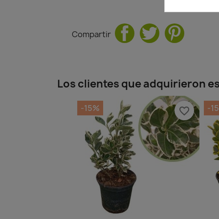
Compartir
Los clientes que adquirieron 
-15%
-1
favorite_border