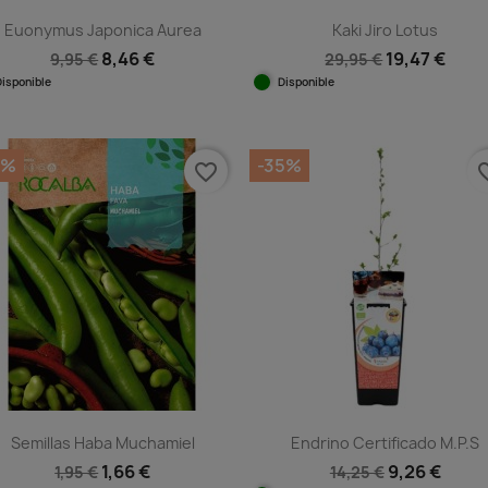
Euonymus Japonica Aurea
Kaki Jiro Lotus
8,46 €
19,47 €
9,95 €
29,95 €
Disponible
Disponible
Vista rápida
Vista rápida


5%
-35%
favorite_border
favorit
Semillas Haba Muchamiel
Endrino Certificado M.P.S
1,66 €
9,26 €
1,95 €
14,25 €