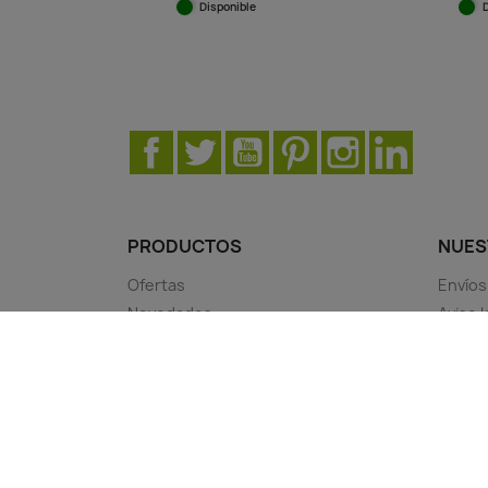
Disponible
Vista rápida

Facebook
Twitter
YouTube
Pinterest
Instagram
LinkedIn
PRODUCTOS
NUES
Ofertas
Envíos
Novedades
Aviso l
Los más vendidos
Términ
Sobre
Pago 