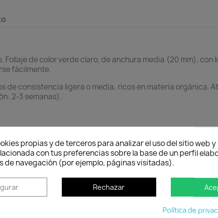
to
 Follaje de color verde claro, de anchura media (20 mm), con l
rse fácilmente.
nos de consistencia ligera o media, ricos en materia orgánica. 
ión: 2-3 semanas).
okies propias y de terceros para analizar el uso del sitio web 
lacionada con tus preferencias sobre la base de un perfil elabo
s de navegación (por ejemplo, páginas visitadas).
igurar
Rechazar
Ace
Política de entrega
Envío peninsular, Islas Baleares y Portugal.
Tienes 2
Política de priva
cuan