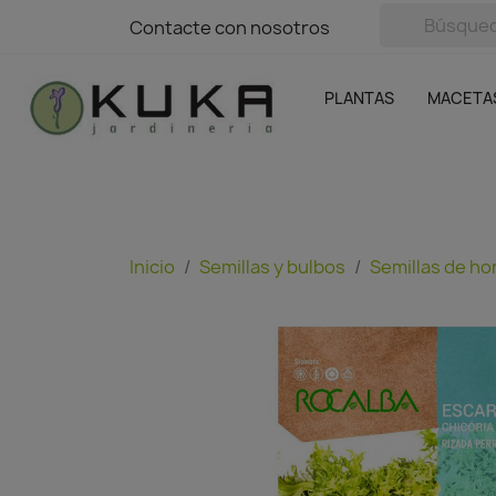
avigation
Contacte con nosotros
Contacte con nosotros
Plantas
Naranjas Kuka
Casa y Jardín
Semillas y bul
Ofertas
SIN GASTOS DE ENVÍO
PLANTAS
MACETA
Inicio
Semillas y bulbos
Semillas de ho