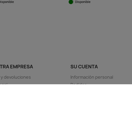
Disponible
Disponible
Vista rápida
Vista rápida


TRA EMPRESA
SU CUENTA
 y devoluciones
Información personal
egal
Pedidos
os y condiciones
Facturas por abono
 nosotros
Direcciones
seguro
Cupones de descuento
Mis alertas
Tus ajustes de cookies