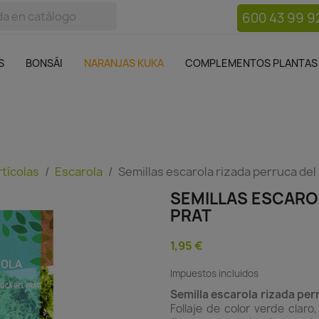
600 43 99 9
bos
Bonsái
Macetas
Complementos plantas
Mue

S
BONSÁI
NARANJAS KUKA
COMPLEMENTOS PLANTAS
rtícolas
Escarola
Semillas escarola rizada perruca del
SEMILLAS ESCARO
PRAT
1,95 €
Impuestos incluidos
Semilla escarola rizada per
Follaje de color verde clar