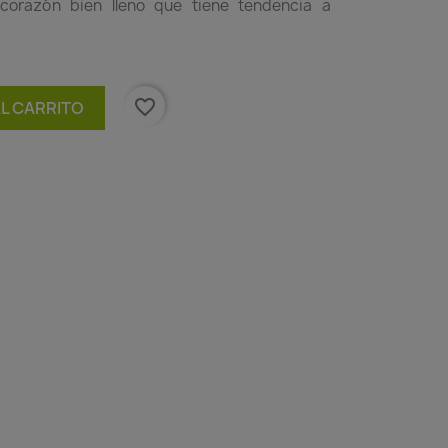
corazón bien lleno que tiene tendencia a
favorite_border
AL CARRITO