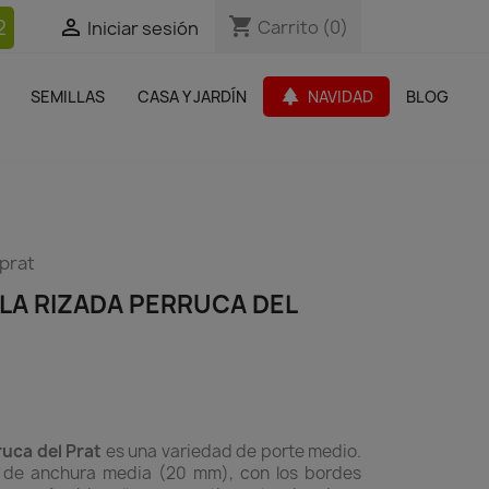
shopping_cart
shopping_cart
2


Carrito
Carrito
(0)
(0)
Iniciar sesión
Iniciar sesión
bles Jardín
Paquetes de productos
Outlet
park
SEMILLAS
CASA Y JARDÍN
NAVIDAD
BLOG
search
 prat
LA RIZADA PERRUCA DEL
ruca del Prat
es una variedad de porte medio.
o, de anchura media (20 mm), con los bordes