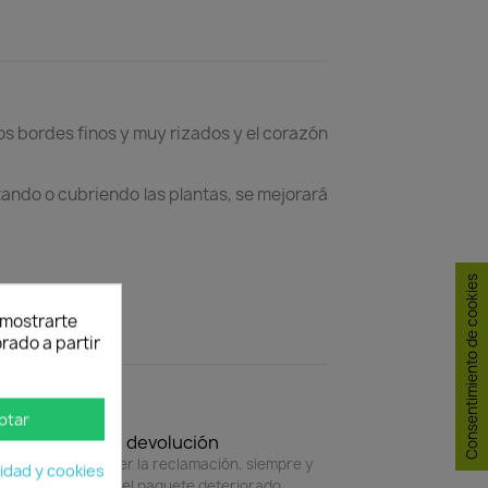
os bordes finos y muy rizados y el corazón
Atando o cubriendo las plantas, se mejorará
Consentimiento de cookies
y mostrarte
rado a partir
ptar
Política de devolución
4 horas para hacer la reclamación, siempre y
cidad y cookies
do adjunte foto del paquete deteriorado.