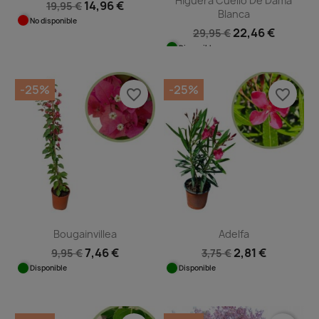
Higuera Cuello De Dama
14,96 €
19,95 €
Blanca
No disponible
22,46 €
29,95 €
Disponible
-25%
-25%
favorite_border
favorite_border
Bougainvillea
Adelfa
7,46 €
2,81 €
9,95 €
3,75 €
Disponible
Disponible