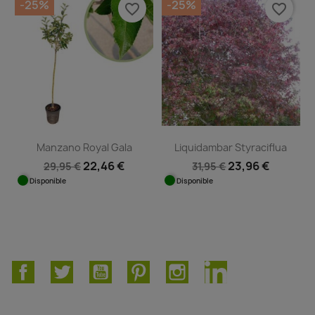
-25%
-25%
favorite_border
favorite_border
Manzano Royal Gala
Liquidambar Styraciflua
22,46 €
23,96 €
29,95 €
31,95 €
Disponible
Disponible
Facebook
Twitter
YouTube
Pinterest
Instagram
LinkedIn