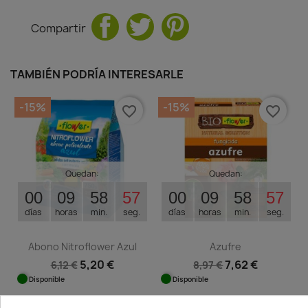
Compartir
TAMBIÉN PODRÍA INTERESARLE
-15%
-15%
favorite_border
favorite_border
Quedan:
Quedan:
00
09
58
56
00
09
58
56
días
horas
min.
seg.
días
horas
min.
seg.
Abono Nitroflower Azul
Azufre
5,20 €
7,62 €
6,12 €
8,97 €
Disponible
Disponible