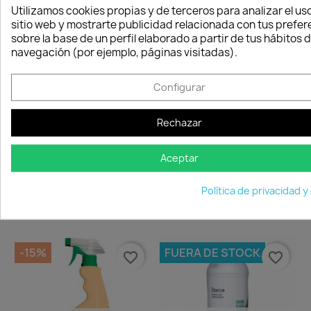
Utilizamos cookies propias y de terceros para analizar el uso
-15%
-15%
sitio web y mostrarte publicidad relacionada con tus prefer
favorite_border
favorite_border
sobre la base de un perfil elaborado a partir de tus hábitos 
navegación (por ejemplo, páginas visitadas).
Configurar
Quedan:
Quedan:
00
09
58
56
00
09
58
56
Rechazar
días
horas
min.
seg.
días
horas
min.
seg.
Aceptar
Abono Orgánico Guano 2kg
Abono Orgánico Frutales
12,59 €
13,58 €
14,81 €
15,98 €
Política de privacidad y
Disponible
Disponible
-15%
FUERA DE STOCK
favorite_border
favorite_border