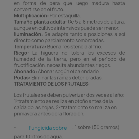
en forma de pera que luego madura hasta
convertirse en el fruto.
Multiplicación:
Por estaquilla.
Tamaño planta adulta:
De 5 a 8 metros de altura,
aunque en cultivos intensivos puede ser menor.
Iluminación:
Se adapta tanto a posiciones a sol
directo como parcialmente sombreadas.
Temperatura:
Buena resistencia al frío.
Riego:
La higuera no tolera los excesos de
humedad de la tierra, pero en el período de
fructificación, necesita abundantes riegos.
Abonado:
Abonar según el calendario.
Podas:
Eliminar las ramas deterioradas.
TRATAMIENTO DE LOS FRUTALES:
Los frutales se deben pulverizar dos veces al año:
1º tratamiento se realiza en otoño antes de la
caída de las hojas, 2º tratamiento se realiza en
primavera antes de la floración.
-
: 1 sobre (50 gramos)
Fungicida cobre
para 10 litros de agua.