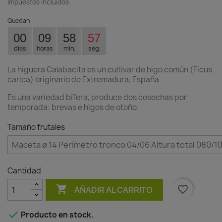
Impuestos incluidos
Quedan:
00
09
58
56
días
horas
min.
seg.
La higuera Calabacita es un cultivar de higo común (Ficus
carica) originario de Extremadura, España.
Es una variedad bífera, produce dos cosechas por
temporada: brevas e higos de otoño.
Tamaño frutales
Cantidad

favorite_border
AÑADIR AL CARRITO

Producto en stock.