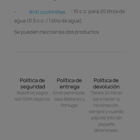
-
: 10 c.c. para 20 litros de
Anti cochinillas
agua (0.5 c.c. / 1 litro de agua).
Se pueden mezclar los dos productos.
Política de
Política de
Política de
seguridad
entrega
devolución
Nuestros pagos
Envío peninsular,
Tienes 24 horas
son 100% seguros.
Islas Baleares y
para hacer la
Portugal.
reclamación,
siempre y cuando
adjunte foto del
paquete
deteriorado.