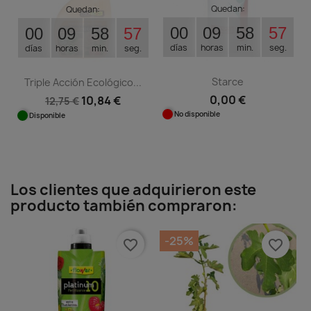
Quedan:
Quedan:
00
09
58
56
00
09
58
56
días
horas
min.
seg.
días
horas
min.
seg.
Starce
Triple Acción Ecológico...
0,00 €
10,84 €
12,75 €
No disponible
Disponible
Los clientes que adquirieron este
producto también compraron:
-25%
favorite_border
favorite_border