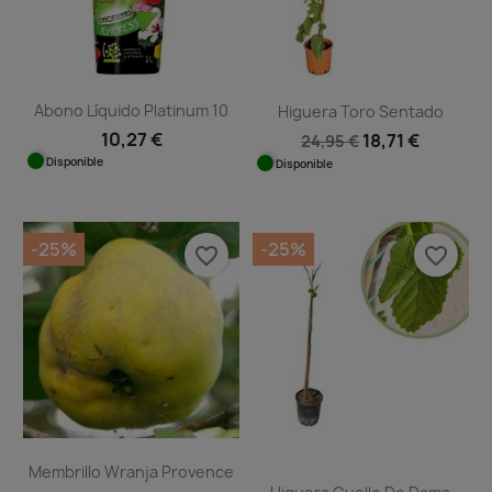
Abono Líquido Platinum 10
Higuera Toro Sentado
10,27 €
18,71 €
24,95 €
Disponible
Disponible
-25%
-25%
favorite_border
favorite_border
Membrillo Wranja Provence