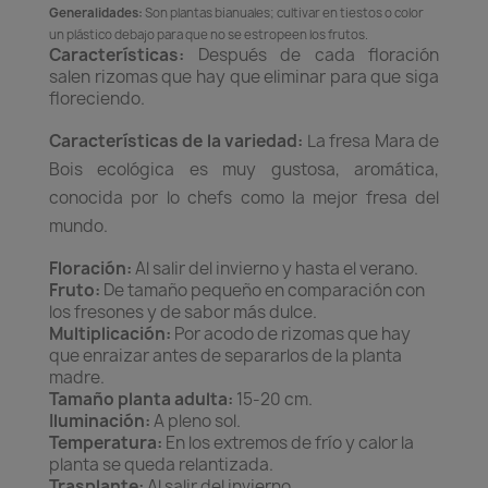
Generalidades:
Son plantas bianuales; cultivar en tiestos o color
un plástico debajo para que no se estropeen los frutos.
Características:
Después de cada floración
salen rizomas que hay que eliminar para que siga
floreciendo.
Características de la variedad:
La fresa Mara de
Bois ecológica es muy gustosa, aromática,
conocida por lo chefs como la mejor fresa del
mundo.
Floración:
Al salir del invierno y hasta el verano.
Fruto:
De tamaño pequeño en comparación con
los fresones y de sabor más dulce.
Multiplicación:
Por acodo de rizomas que hay
que enraizar antes de separarlos de la planta
madre.
Tamaño planta adulta:
15-20 cm.
Iluminación:
A pleno sol.
Temperatura:
En los extremos de frío y calor la
planta se queda relantizada.
Trasplante:
Al salir del invierno.