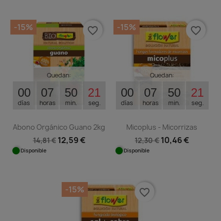
-15%
-15%
favorite_border
favorite_border
Quedan:
Quedan:
00
07
50
21
00
07
50
21
días
horas
min.
seg.
días
horas
min.
seg.
Abono Orgánico Guano 2kg
Micoplus - Micorrizas
12,59 €
10,46 €
14,81 €
12,30 €
Disponible
Disponible
-15%
favorite_border