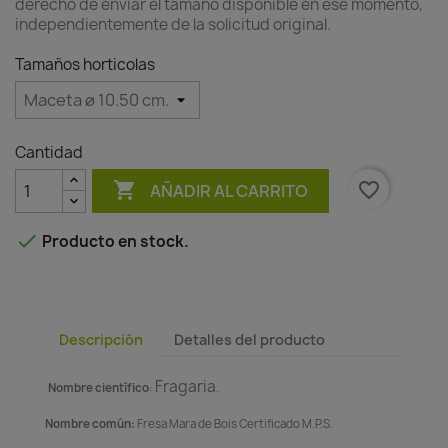
derecho de enviar el tamaño disponible en ese momento,
independientemente de la solicitud original.
Tamaños horticolas
Cantidad

favorite_border
AÑADIR AL CARRITO

Producto en stock.
Descripción
Detalles del producto
Fragaria
Nombre científico
:
.
Nombre común:
Fresa Mara de Bois Certificado M.P.S.