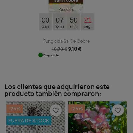
Quedan:
00
07
50
21
días
horas
min.
seg.
Fungicida Sal De Cobre
9,10 €
10,70 €
Disponible
Los clientes que adquirieron este
producto también compraron:
-25%
-25%
favorite_border
favorite_border
FUERA DE STOCK