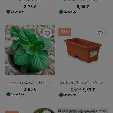
3,75 €
8,95 €
Disponible
Disponible
-15%
favorite_border
favorite_border
Mentha Spicata Naranja
Jardinera Terra Con Plato...
3,95 €
3,39 €
3,99 €
Disponible
Disponible