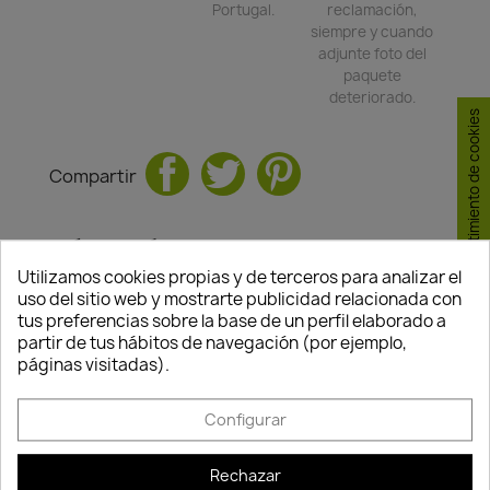
Portugal.
reclamación,
siempre y cuando
adjunte foto del
paquete
deteriorado.
Consentimiento de cookies
Compartir
TAMBIÉN PODRÍA INTERESARLE
Utilizamos cookies propias y de terceros para analizar el
uso del sitio web y mostrarte publicidad relacionada con
-15%
-15%
favorite_border
favorite_border
tus preferencias sobre la base de un perfil elaborado a
partir de tus hábitos de navegación (por ejemplo,
páginas visitadas).
Quedan:
Quedan:
Configurar
00
07
50
21
00
07
50
21
días
horas
min.
seg.
días
horas
min.
seg.
Rechazar