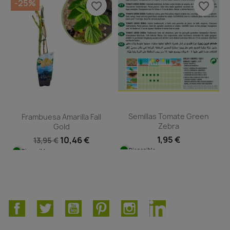
-25%
favorite_border
favorite_border
Semillas Tomate Green
Frambuesa Amarilla Fall
Zebra
Gold
1,95 €
10,46 €
13,95 €
Disponible
Disponible
Facebook
Twitter
YouTube
Pinterest
Instagram
LinkedIn