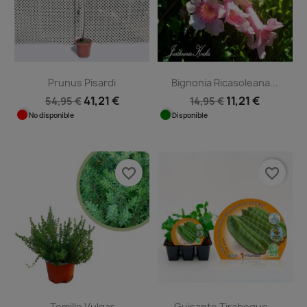
Prunus Pisardi
Bignonia Ricasoleana...
41,21 €
11,21 €
54,95 €
14,95 €
No disponible
Disponible
favorite_border
favorite_border
Tomillo Vulgar
Guisante Tirabeque...