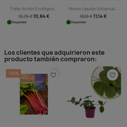
Triple Acción Ecológico...
Abono Líquido Universal...
10,84 €
11,14 €
12,75 €
13,10 €
Disponible
Disponible
Los clientes que adquirieron este
producto también compraron:
-15%
favorite_border
favorite_border