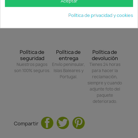
Aceptar
coloraciones extrañas en las hojas.
Política de privacidad y cookies
Política de
Política de
Política de
seguridad
entrega
devolución
Nuestros pagos
Envío peninsular,
Tienes 24 horas
son 100% seguros.
Islas Baleares y
para hacer la
Portugal.
reclamación,
siempre y cuando
adjunte foto del
paquete
deteriorado.
Compartir