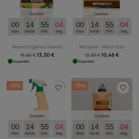
Quedan:
Quedan:
00
14
55
04
00
14
55
04
días
horas
min.
seg.
días
horas
min.
seg.
Abono Orgánico Huerta
Micoplus - Micorrizas
13,30 €
10,46 €
15,65 €
12,30 €
Disponible
Disponible
-15%
-15%
favorite_border
favorite_border
Quedan:
Quedan:
00
14
55
03
00
14
55
03
días
horas
min.
seg.
días
horas
min.
seg.