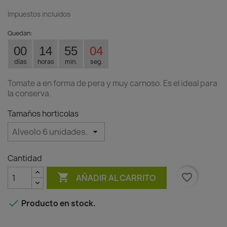
Impuestos incluidos
Quedan:
00
14
55
04
días
horas
min.
seg.
Tomate a en forma de pera y muy carnoso. Es el ideal para
la conserva.
Tamaños horticolas
Cantidad

favorite_border
AÑADIR AL CARRITO

Producto en stock.