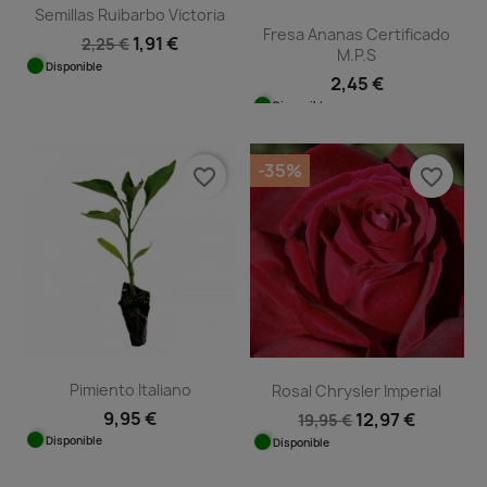
Semillas Ruibarbo Victoria
Fresa Ananas Certificado
1,91 €
2,25 €
M.P.S
Disponible
2,45 €
Disponible
-35%
favorite_border
favorite_border
Pimiento Italiano
Rosal Chrysler Imperial
9,95 €
12,97 €
19,95 €
Disponible
Disponible