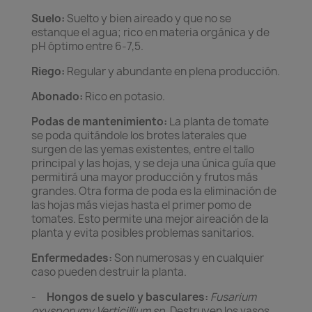
Suelo:
Suelto y bien aireado y que no se
estanque el agua; rico en materia orgánica y de
pH óptimo entre 6-7,5.
Riego:
R
egular y abundante en plena producción.
Abonado:
Rico en potasio.
Podas de mantenimiento:
La planta de tomate
se poda quitándole los brotes laterales que
surgen de las yemas existentes, entre el tallo
principal y las hojas, y se deja una única guía que
permitirá una mayor producción y frutos más
grandes. Otra forma de poda es la eliminación de
las hojas más viejas hasta el primer pomo de
tomates. Esto permite una mejor aireación de la
planta y evita posibles problemas sanitarios.
Enfermedades:
Son numerosas y en cualquier
caso pueden destruir la planta.
-
Hongos de suelo y basculares:
Fusarium
oxysporumy Verticillium sp.
Destruyen los vasos