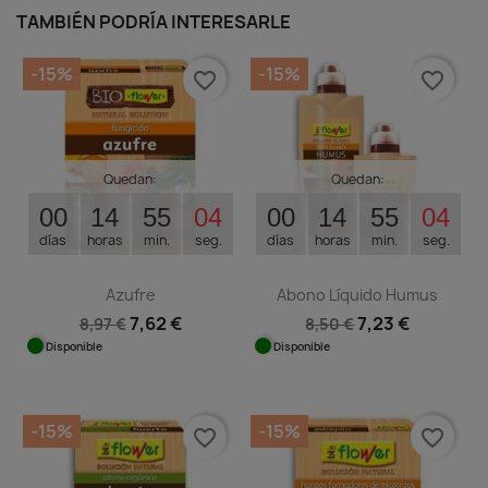
TAMBIÉN PODRÍA INTERESARLE
-15%
-15%
favorite_border
favorite_border
Quedan:
Quedan:
00
14
55
04
00
14
55
04
días
horas
min.
seg.
días
horas
min.
seg.
Azufre
Abono Líquido Humus
7,62 €
7,23 €
8,97 €
8,50 €
Disponible
Disponible
-15%
-15%
favorite_border
favorite_border