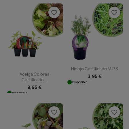
favorite_border
favorite_border
Hinojo Certificado M.P.S
Acelga Colores
3,95 €
Certificado...
Disponible
9,95 €
Disponible
favorite_border
favorite_border