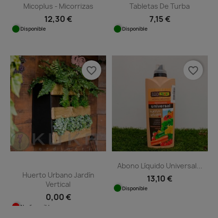
Micoplus - Micorrizas
Tabletas De Turba
12,30 €
7,15 €
Disponible
Disponible
favorite_border
favorite_border
Abono Líquido Universal...
Huerto Urbano Jardín
13,10 €
Vertical
Disponible
0,00 €
No disponible