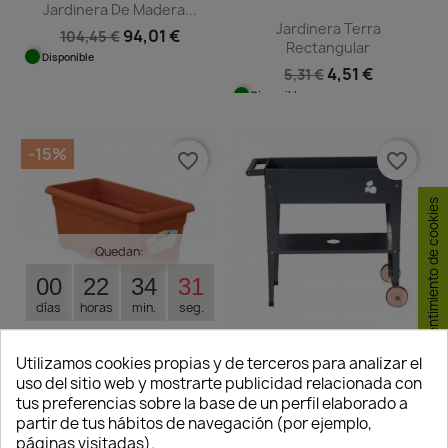
Jardinera De Madera...
Jardinera Terra
94,01 €
104,45 €
Rectangular
Disponible
4,51 €
5,31 €
Disponible
-15%
favorite_border
favorite_border
Consentimiento de cookies
Quedan:
00
22
34
31
días
horas
min.
seg.
Jardinera Terra Con Plato...
Utilizamos cookies propias y de terceros para analizar el
Mesa Huerto Urbano
3,39 €
uso del sitio web y mostrarte publicidad relacionada con
3,99 €
Trolley
tus preferencias sobre la base de un perfil elaborado a
Disponible
0,00 €
partir de tus hábitos de navegación (por ejemplo,
páginas visitadas).
No disponible