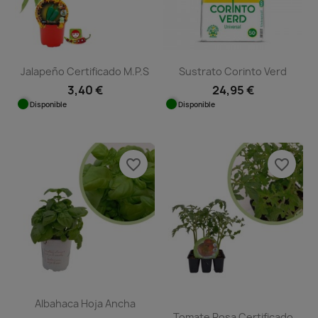
Jalapeño Certificado M.P.S
Sustrato Corinto Verd
3,40 €
24,95 €
Disponible
Disponible
favorite_border
favorite_border
Albahaca Hoja Ancha
Tomate Rosa Certificado