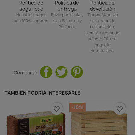
Política de
Política de
Política de
seguridad
entrega
devolución
Nuestros pagos
Envío peninsular,
Tienes 24 horas
son 100% seguros.
Islas Baleares y
para hacer la
Portugal.
reclamación,
siempre y cuando
adjunte foto del
paquete
deteriorado.
Compartir
TAMBIÉN PODRÍA INTERESARLE
-10%
favorite_border
favorite_border