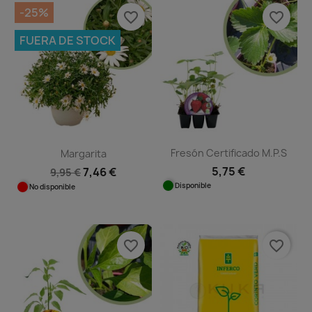
-25%
favorite_border
favorite_border
FUERA DE STOCK
Fresón Certificado M.P.S
Margarita
5,75 €
7,46 €
9,95 €
Disponible
No disponible
favorite_border
favorite_border