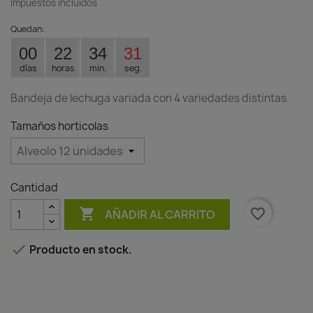
Impuestos incluidos
Quedan:
00
22
34
30
días
horas
min.
seg.
Bandeja de lechuga variada con 4 variedades distintas.
Tamaños horticolas
Cantidad

favorite_border
AÑADIR AL CARRITO

Producto en stock.