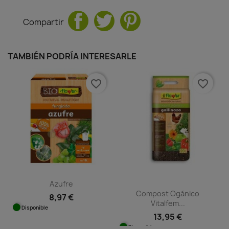
Compartir
TAMBIÉN PODRÍA INTERESARLE
favorite_border
favorite_border
Azufre
Compost Ogánico
8,97 €
Vitalfem...
Disponible
13,95 €
Disponible