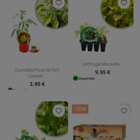
favorite_border
favorite_border
Lechuga Maravilla...
Guindilla Picante Hot
9,95 €
Lemon...
Disponible
3,95 €
Disponible
-15%
favorite_border
favorite_border