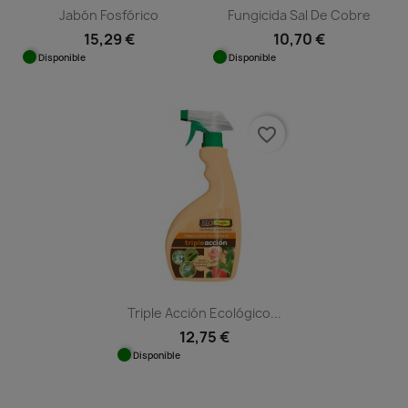
Jabón Fosfórico
Fungicida Sal De Cobre
15,29 €
10,70 €
Disponible
Disponible
favorite_border
Triple Acción Ecológico...
12,75 €
Disponible