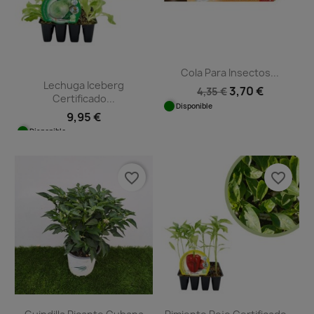
Cola Para Insectos...
Lechuga Iceberg
3,70 €
4,35 €
Certificado...
Disponible
9,95 €
Disponible
favorite_border
favorite_border