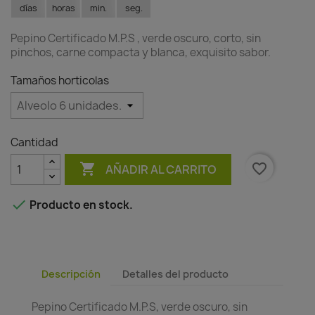
días
horas
min.
seg.
Pepino Certificado M.P.S , verde oscuro, corto, sin
pinchos, carne compacta y blanca, exquisito sabor.
Tamaños horticolas
Cantidad

favorite_border
AÑADIR AL CARRITO

Producto en stock.
Descripción
Detalles del producto
Pepino Certificado M.P.S, verde oscuro, sin