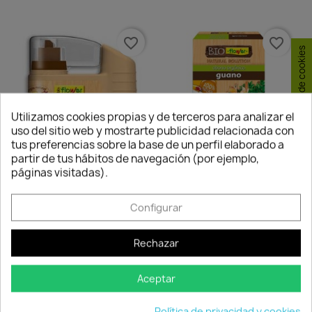
favorite_border
favorite_border
Consentimiento de cookies
Utilizamos cookies propias y de terceros para analizar el
uso del sitio web y mostrarte publicidad relacionada con
tus preferencias sobre la base de un perfil elaborado a
partir de tus hábitos de navegación (por ejemplo,
páginas visitadas).
Aminoácidos - Aminor
Abono Orgánico Guano 2kg
13,10 €
14,81 €
Configurar
Disponible
Disponible
Rechazar
favorite_border
favorite_border
Aceptar
Política de privacidad y cookies