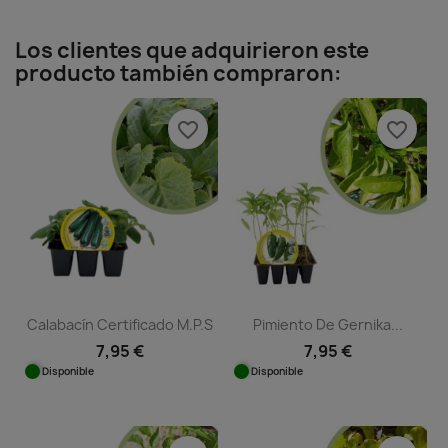
Los clientes que adquirieron este
producto también compraron:
favorite_border
favorite_border
Calabacín Certificado M.P.S
Pimiento De Gernika...
7,95 €
7,95 €
Disponible
Disponible