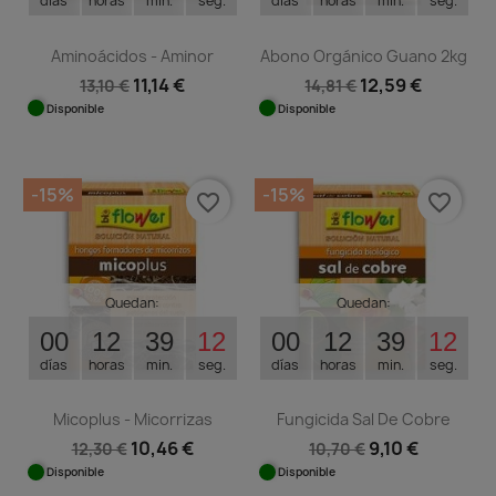
días
horas
min.
seg.
días
horas
min.
seg.
Aminoácidos - Aminor
Abono Orgánico Guano 2kg
11,14 €
12,59 €
13,10 €
14,81 €
Disponible
Disponible
-15%
-15%
favorite_border
favorite_border
Quedan:
Quedan:
00
12
39
12
00
12
39
12
días
horas
min.
seg.
días
horas
min.
seg.
Micoplus - Micorrizas
Fungicida Sal De Cobre
10,46 €
9,10 €
12,30 €
10,70 €
Disponible
Disponible