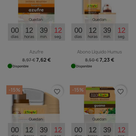
Quedan:
Quedan:
00
12
39
12
00
12
39
12
días
horas
min.
seg.
días
horas
min.
seg.
Azufre
Abono Líquido Humus
7,62 €
7,23 €
8,97 €
8,50 €
Disponible
Disponible
-15%
-15%
favorite_border
favorite_border
Quedan:
Quedan:
00
12
39
12
00
12
39
12