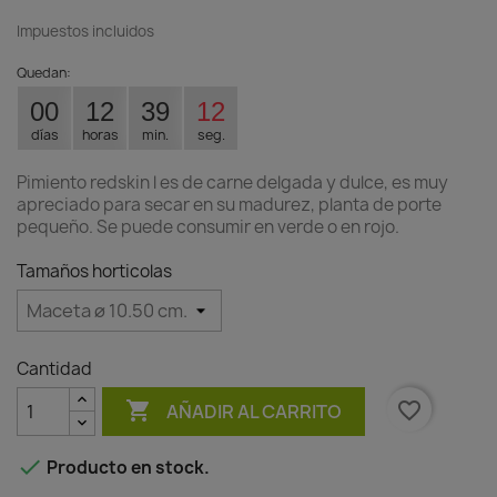
Impuestos incluidos
Quedan:
00
12
39
12
días
horas
min.
seg.
Pimiento redskin l es de carne delgada y dulce, es muy
apreciado para secar en su madurez, planta de porte
pequeño. Se puede consumir en verde o en rojo.
Tamaños horticolas
Cantidad

favorite_border
AÑADIR AL CARRITO

Producto en stock.