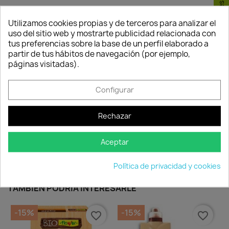
Consentimiento de cookies
Utilizamos cookies propias y de terceros para analizar el
uso del sitio web y mostrarte publicidad relacionada con
Política de
Política de
Política de
tus preferencias sobre la base de un perfil elaborado a
seguridad
entrega
devolución
partir de tus hábitos de navegación (por ejemplo,
Nuestros pagos
Envío peninsular,
Tienes 24 horas
páginas visitadas).
son 100% seguros.
Islas Baleares y
para hacer la
Portugal.
reclamación,
siempre y cuando
Configurar
adjunte foto del
paquete
Rechazar
deteriorado.
Aceptar
Compartir
Política de privacidad y cookies
TAMBIÉN PODRÍA INTERESARLE
-15%
-15%
favorite_border
favorite_border