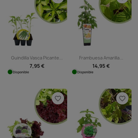
Guindilla Vasca Picante...
Frambuesa Amarilla...
7,95 €
14,95 €
Disponible
Disponible
favorite_border
favorite_border