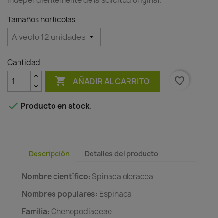
independientemente de la solicitud original.
Tamaños horticolas
Cantidad

favorite_border
AÑADIR AL CARRITO

Producto en stock.
Descripción
Detalles del producto
Nombre científico:
Spinaca oleracea
Nombres populares:
Espinaca
Familia:
Chenopodiaceae