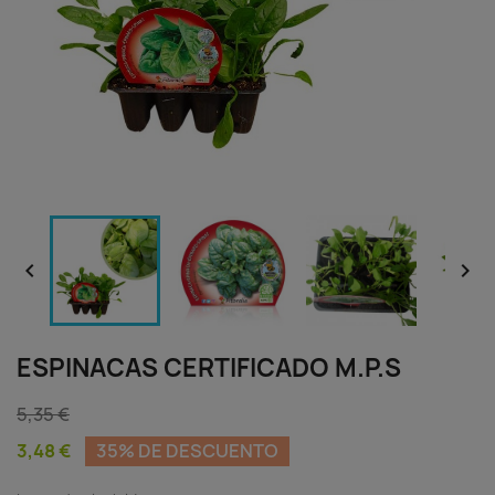


ESPINACAS CERTIFICADO M.P.S
5,35 €
3,48 €
35% DE DESCUENTO