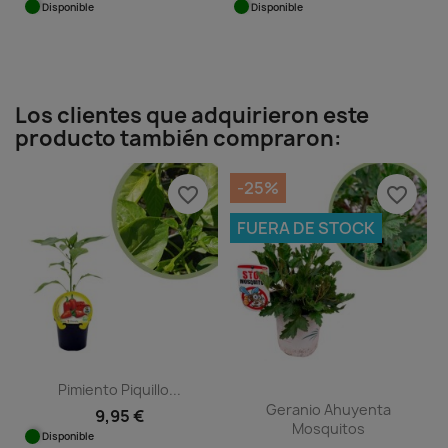
Disponible
Disponible
Los clientes que adquirieron este
producto también compraron:
-25%
favorite_border
favorite_border
FUERA DE STOCK
Pimiento Piquillo...
Geranio Ahuyenta
9,95 €
Mosquitos
Disponible