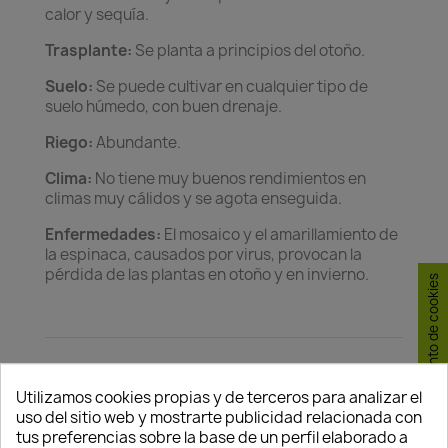
calor y sequía.
Trasplante:
Se planta a principios del otoño.
Suelo:
Se puede cultivar en cualquier tipo de
suelo húmedo, con buen drenaje.
Riego:
Abundante.
Clima:
No tiene muy buenos rendimientos en
climas muy cálidos y se agota enseguida.
Enfermedades:
El mosaico y el amarillamiento de
la espinaca, causados por virus, provocan la
pérdida de las plantas en otoño y en invierno.
Consentimiento de cookies
Utilizamos cookies propias y de terceros para analizar el
uso del sitio web y mostrarte publicidad relacionada con
Política de
Política de
Política de
tus preferencias sobre la base de un perfil elaborado a