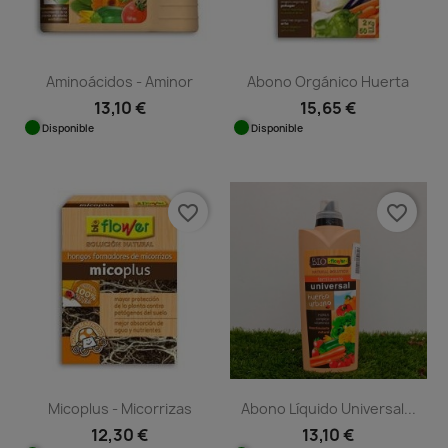
Aminoácidos - Aminor
Abono Orgánico Huerta
13,10 €
15,65 €
Disponible
Disponible
favorite_border
favorite_border
Micoplus - Micorrizas
Abono Líquido Universal...
12,30 €
13,10 €