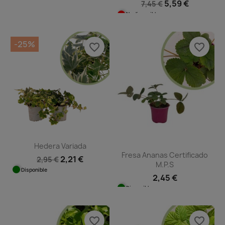
5,59 €
7,45 €
No disponible
-25%
favorite_border
favorite_border
Hedera Variada
Fresa Ananas Certificado
2,21 €
2,95 €
M.P.S
Disponible
2,45 €
Disponible
favorite_border
favorite_border