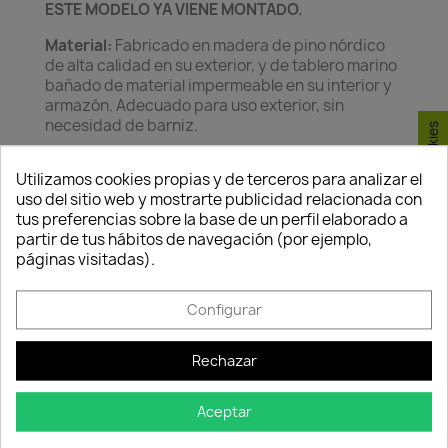
ESTE MODELO YA VIENE MONTADO.
Material:
Fabricado en madera de pino nórdico
de alta calidad en su exterior, y de tablero marino
bañado de material impermeable en su interior y
armazón. Adecuado para uso exterior, sin
necesidad de barniz.
Consentimiento de cookies
Utilizamos cookies propias y de terceros para analizar el
uso del sitio web y mostrarte publicidad relacionada con
tus preferencias sobre la base de un perfil elaborado a
partir de tus hábitos de navegación (por ejemplo,
páginas visitadas).
Política de
Política de
Política de
seguridad
entrega
devolución
Configurar
Nuestros pagos
Envío peninsular,
Tienes 24 horas
son 100% seguros.
Islas Baleares y
para hacer la
Portugal.
reclamación,
Rechazar
siempre y cuando
adjunte foto del
Aceptar
paquete
deteriorado.