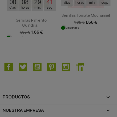
00
08
29
40
días
horas
min.
seg.
días
horas
min.
seg.
Semillas Tomate Muchamiel
Semillas Pimiento
1,66 €
1,95 €
Guindilla...
Disponible
1,66 €
1,95 €
Disponible
Facebook
Twitter
YouTube
Pinterest
Instagram
LinkedIn
PRODUCTOS

NUESTRA EMPRESA
