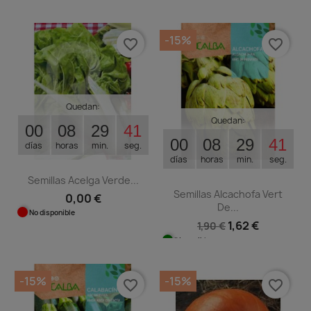
-15%
favorite_border
favorite_border
Quedan:
Quedan:
00
08
29
40
00
08
29
40
días
horas
min.
seg.
días
horas
min.
seg.
Semillas Acelga Verde...
Semillas Alcachofa Vert
0,00 €
De...
No disponible
1,62 €
1,90 €
Disponible
-15%
-15%
favorite_border
favorite_border