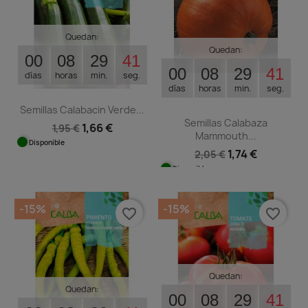
Quedan:
Quedan:
00
08
29
40
00
08
29
40
días
horas
min.
seg.
días
horas
min.
seg.
Semillas Calabacin Verde...
Semillas Calabaza
1,66 €
1,95 €
Mammouth...
Disponible
1,74 €
2,05 €
Disponible
-15%
-15%
favorite_border
favorite_border
Quedan:
Quedan:
00
08
29
40