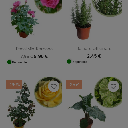
Romero Officinalis
Rosal Mini Kordana
2,45 €
5,96 €
7,95 €
Disponible
Disponible
-25%
-25%
favorite_border
favorite_border