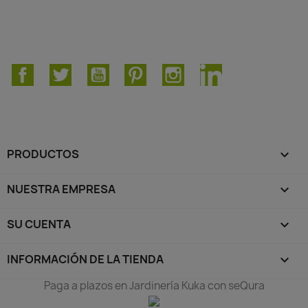
Facebook
Twitter
YouTube
Pinterest
Instagram
LinkedIn
PRODUCTOS

NUESTRA EMPRESA

SU CUENTA

INFORMACIÓN DE LA TIENDA
keyboard_arrow_down
Paga a plazos en Jardinería Kuka con seQura