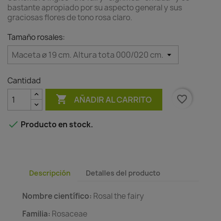
bastante apropiado por su aspecto general y sus
graciosas flores de tono rosa claro.
Tamaño rosales:
Cantidad

favorite_border
AÑADIR AL CARRITO

Producto en stock.
Descripción
Detalles del producto
Nombre científico:
Rosal the fairy
Familia:
Rosaceae