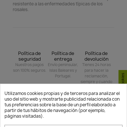
resistente a las enfermedades típicas de los
rosales.
Política de
Política de
Política de
seguridad
entrega
devolución
Nuestros pagos
Envío peninsular,
Tienes 24 horas
son 100% seguros.
Islas Baleares y
para hacer la
Consentimiento de cookies
Portugal.
reclamación,
siempre y cuando
adjunte foto del
paquete
Utilizamos cookies propias y de terceros para analizar el
deteriorado.
uso del sitio web y mostrarte publicidad relacionada con
tus preferencias sobre la base de un perfil elaborado a
partir de tus hábitos de navegación (por ejemplo,
páginas visitadas).
Compartir