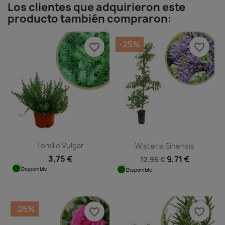
Los clientes que adquirieron este
producto también compraron:
-25%
favorite_border
favorite_border
Tomillo Vulgar
Wisteria Sinensis
3,75 €
9,71 €
12,95 €
Disponible
Disponible
-25%
favorite_border
favorite_border