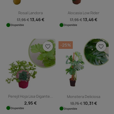
Rosal Landora
Alocasia Low Rider
13,46 €
13,46 €
17,95 €
17,95 €
Disponible
Disponible
-25%
favorite_border
favorite_border
Perejil Hoja Lisa Gigante...
Monstera Deliciosa
2,95 €
10,31 €
13,75 €
Disponible
Disponible