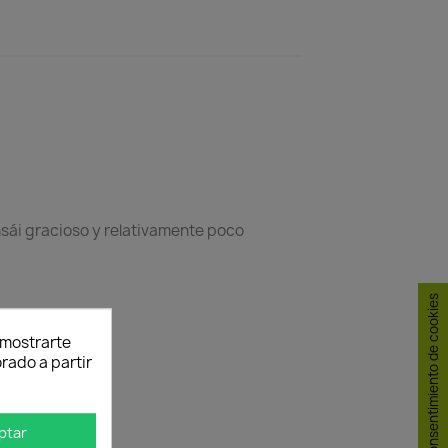
nsái gracioso y relativamente poco
Consentimiento de cookies
y mostrarte
rado a partir
ptar