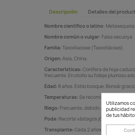
Descripción
Detalles del produc
Nombre científico o latino
: Metasequoia
Nombre común o vulgar
: Falsa secuoya
Familia:
Taxodiaceae (Taxodiáceas).
Origen:
Asia, China.
Características:
Conífera de hoja caduca.
frecuente. En otoño su follaje plumoso adq
Edad:
8 años. Estilo bosque. Bonsái graci
Temperaturas:
Se recomienda cierta prot
Utilizamos co
Riego:
Frecuente, debido a que se cría s
publicidad re
de tus hábito
Poda:
Recorte vástagos jóvenes. Pode las
Transplante:
Cada 2 años, en primavera.
Conf