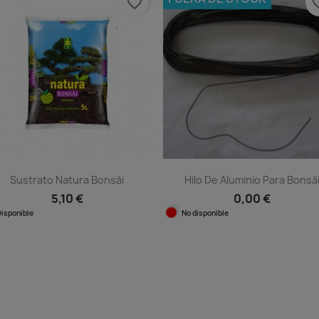
favorite_border
favorit
Sustrato Natura Bonsái
Hilo De Aluminio Para Bonsá
5,10 €
0,00 €
Disponible
No disponible
Vista rápida
Vista rápida

