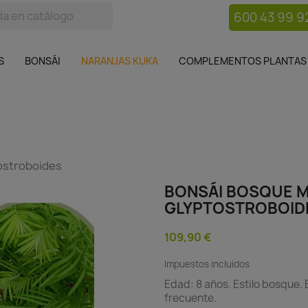
600 43 99 9
bos
Bonsái
Macetas
Complementos plantas
Mue

S
BONSÁI
NARANJAS KUKA
COMPLEMENTOS PLANTAS
ostroboides
BONSÁI BOSQUE 
GLYPTOSTROBOID
109,90 €
Impuestos incluidos
Edad: 8 años. Estilo bosque.
frecuente.