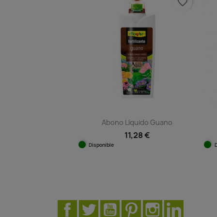
favorite_border
Abono Líquido Guano
11,28 €
Disponible
Vista rápida

Facebook
Twitter
YouTube
Pinterest
Instagram
LinkedIn