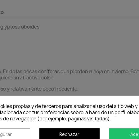
to
 glyptostroboides
 Es de las pocas coníferas que pierden la hoja en invierno. Bo
uiere un atractivo color.
oso y relativamente poco frecuente.
ección en invierno.
okies propias y de terceros para analizar el uso del sitio web 
obre terrenos húmedos o márgenes de ríos.
lacionada con tus preferencias sobre la base de un perfil elabo
s de navegación (por ejemplo, páginas visitadas).
 ramas en verano o en invierno.
igurar
Rechazar
Ace