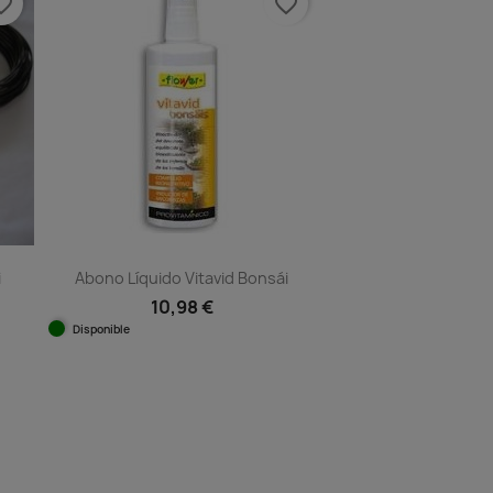
e_border
favorite_border
i
Abono Líquido Vitavid Bonsái
10,98 €
Disponible
Vista rápida
