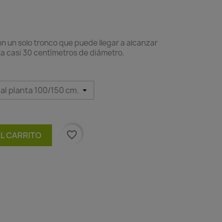
n un solo tronco que puede llegar a alcanzar
ta casi 30 centímetros de diámetro.
favorite_border
AL CARRITO