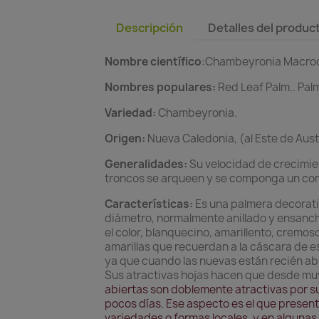
Descripción
Detalles del produc
Nombre científico
:Chambeyronia Macro
Nombres populares:
Red Leaf Palm.. Pal
Variedad:
Chambeyronia.
Origen:
Nueva Caledonia, (al Este de Austr
Generalidades:
Su velocidad de crecimien
troncos se arqueen y se componga un con
Características:
Es una palmera decorativ
diámetro, normalmente anillado y ensancha
el color, blanquecino, amarillento, cremos
amarillas que recuerdan a la cáscara de 
ya que cuando las nuevas están recién abie
Sus atractivas hojas hacen que desde muy
abiertas son doblemente atractivas por su
pocos días. Ese aspecto es el que presenta
variedades o formas locales, y en algunas 