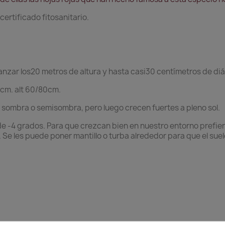
ertificado fitosanitario.
canzar los20 metros de altura y hasta casi30 centímetros de di
cm. alt 60/80cm.
 sombra o semisombra, pero luego crecen fuertes a pleno sol.
 -4 grados. Para que crezcan bien en nuestro entorno prefiere
s). Se les puede poner mantillo o turba alrededor para que el 