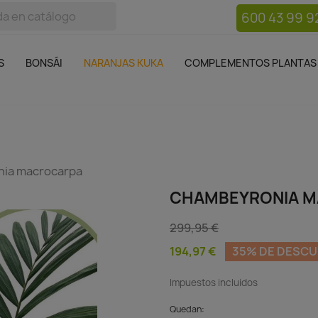
600 43 99 9
bos
Bonsái
Macetas
Complementos plantas
Mue

S
BONSÁI
NARANJAS KUKA
COMPLEMENTOS PLANTAS
ia macrocarpa
CHAMBEYRONIA 
299,95 €
194,97 €
35% DE DESC
Impuestos incluidos
Quedan: