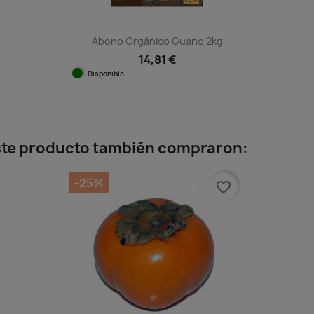
Abono Orgánico Guano 2kg
14,81 €
Disponible
Vista rápida

este producto también compraron:
-25%
favorite_border