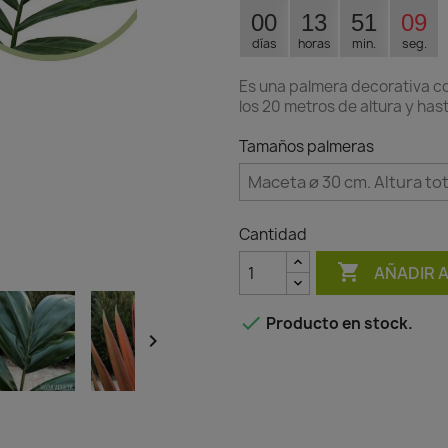
00
13
51
09
días
horas
min.
seg.
Es una palmera decorativa co
los 20 metros de altura y has
Tamaños palmeras
Cantidad

AÑADIR 

Producto en stock.
