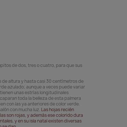
itos de dos, tres o cuatro, para que sus
 de altura y hasta casi 30 centímetros de
erde azulado; aunque a veces puede variar
 tienen unas estrías longitudinales
caparan toda la belleza de esta palmera
en con las ya anteriores de color verde.
salón con mucha luz.
Las hojas recién
das son rojas, y además ese colorido dura
ales, y en su isla natal existen diversas
o se dan.