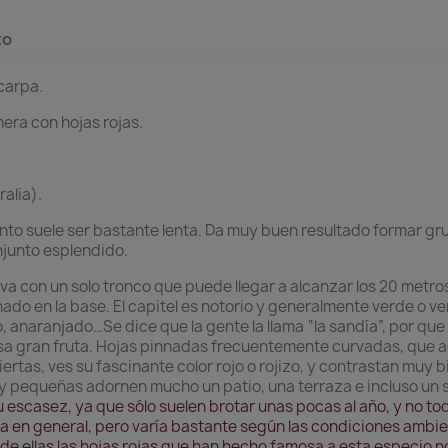
to
carpa.
mera con hojas rojas.
alia).
to suele ser bastante lenta. Da muy buen resultado formar grup
junto esplendido.
a con un solo tronco que puede llegar a alcanzar los 20 metros
do en la base. El capitel es notorio y generalmente verde o v
o, anaranjado…Se dice que la gente la llama “la sandía”, por que
esa gran fruta. Hojas pinnadas frecuentemente curvadas, que a
rtas, ves su fascinante color rojo o rojizo, y contrastan muy bi
 pequeñas adornen mucho un patio, una terraza e incluso un 
 escasez, ya que sólo suelen brotar unas pocas al año, y no to
 en general, pero varía bastante según las condiciones ambient
de ellas las hojas rojas que han hecho famosa a esta especio n