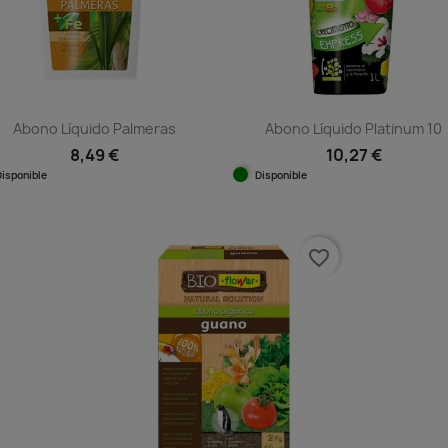
Abono Líquido Palmeras
Abono Líquido Platinum 10
8,49 €
10,27 €
Disponible
Disponible
Vista rápida
Vista rápida


favorite_border