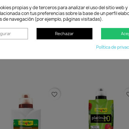
okies propias y de terceros para analizar el uso del sitio web 
lacionada con tus preferencias sobre la base de un perfil elabo
s de navegación (por ejemplo, páginas visitadas).
Política de entrega
Envío peninsular, Islas Baleares y Portugal.
Tienes 2
cuan
igurar
Rechazar
Ace
Política de priva
favorite_border
favorit