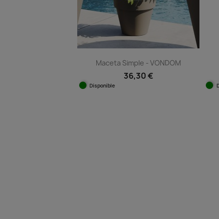
Maceta Simple - VONDOM
36,30 €
Disponible
Vista rápida

+11