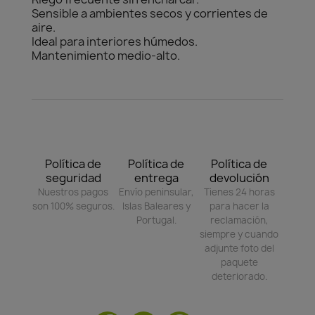
Sensible a ambientes secos y corrientes de
aire.
Ideal para interiores húmedos.
Mantenimiento medio-alto.
Política de
Política de
Política de
seguridad
entrega
devolución
Nuestros pagos
Envío peninsular,
Tienes 24 horas
son 100% seguros.
Islas Baleares y
para hacer la
Portugal.
reclamación,
siempre y cuando
adjunte foto del
paquete
deteriorado.