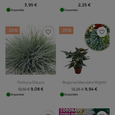
3,95 €
2,25 €
Disponible
Disponible
-25%
-25%
favorite_border
favorite_border
Festuca Glauca
Begonia Maculata Wightii
9,08 €
9,94 €
12,10 €
13,25 €
Disponible
Disponible