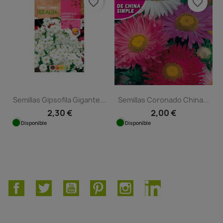
favorite_border
favorite_border
Semillas Gipsofila Gigante...
Semillas Coronado China...
2,30 €
2,00 €
Disponible
Disponible
Facebook
Twitter
YouTube
Pinterest
Instagram
LinkedIn