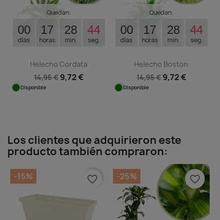
Quedan:
Quedan:
00
17
28
44
00
17
28
44
días
horas
min.
seg.
días
horas
min.
seg.
Helecho Cordata
Helecho Boston
9,72 €
9,72 €
14,95 €
14,95 €
Disponible
Disponible
Los clientes que adquirieron este
producto también compraron:
-15%
-25%
favorite_border
favorite_border