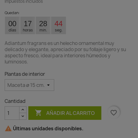
Impuestos incluidos
Quedan:
00
17
28
44
días
horas
min.
seg.
Adiantum fragrans es un helecho ornamental muy
delicado y elegante, apreciado por su follaje ligero y su
aspecto fresco, ideal para interiores húmedos y
luminosos.
Plantas de interior
Cantidad

favorite_border
AÑADIR AL CARRITO

Últimas unidades disponibles.