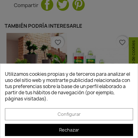
Compartir
TAMBIÉN PODRÍA INTERESARLE
favorite_border
favorite_border
Consentimiento de cookies
Utilizamos cookies propias y de terceros para analizar el
uso del sitio web y mostrarte publicidad relacionada con
tus preferencias sobre la base de un perfil elaborado a
partir de tus hábitos de navegación (por ejemplo,
páginas visitadas).
Abono Liquido Universal
Macetero Cono Alto Simple
7,65 €
Configurar
-...
Disponible
54,45 €
Disponible
Rechazar