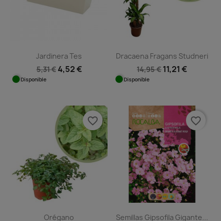
Jardinera Tes
Dracaena Fragans Studneri
4,52 €
11,21 €
5,31 €
14,95 €
Disponible
Disponible
favorite_border
favorite_border
Orégano
Semillas Gipsofila Gigante...